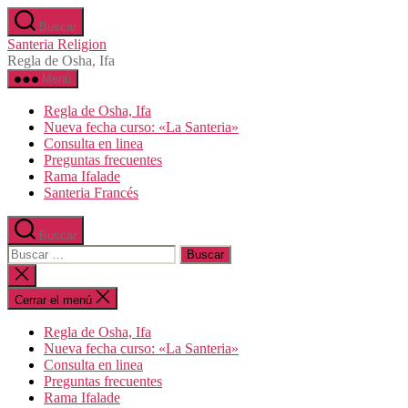
Saltar
Buscar
al
Santeria Religion
contenido
Regla de Osha, Ifa
Menú
Regla de Osha, Ifa
Nueva fecha curso: «La Santeria»
Consulta en linea
Preguntas frecuentes
Rama Ifalade
Santeria Francés
Buscar
Buscar:
Cerrar
la
búsqueda
Cerrar el menú
Regla de Osha, Ifa
Nueva fecha curso: «La Santeria»
Consulta en linea
Preguntas frecuentes
Rama Ifalade