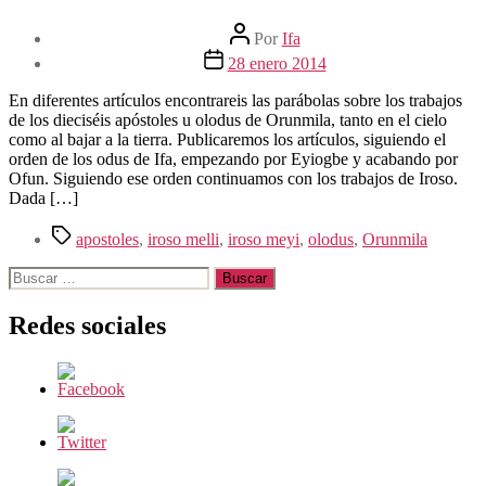
Autor
Por
Ifa
de
Fecha
28 enero 2014
la
de
entrada
la
En diferentes artículos encontrareis las parábolas sobre los trabajos
entrada
de los dieciséis apóstoles u olodus de Orunmila, tanto en el cielo
como al bajar a la tierra. Publicaremos los artículos, siguiendo el
orden de los odus de Ifa, empezando por Eyiogbe y acabando por
Ofun. Siguiendo ese orden continuamos con los trabajos de Iroso.
Dada […]
Etiquetas
apostoles
,
iroso melli
,
iroso meyi
,
olodus
,
Orunmila
Buscar:
Redes sociales