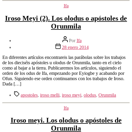
Categorías
Ifa
Iroso Meyi (2). Los olodus o apóstoles de
Orunmila
Autor
Por
Ifa
de
Fecha
28 enero 2014
la
de
entrada
la
En diferentes artículos encontrareis las parábolas sobre los trabajos
entrada
de los dieciséis apóstoles u olodus de Orunmila, tanto en el cielo
como al bajar a la tierra. Publicaremos los artículos, siguiendo el
orden de los odus de Ifa, empezando por Eyiogbe y acabando por
Ofun. Siguiendo ese orden continuamos con los trabajos de Iroso.
Dada […]
Etiquetas
apostoles
,
iroso melli
,
iroso meyi
,
olodus
,
Orunmila
Categorías
Ifa
Iroso meyi. Los olodus o apóstoles de
Orunmila