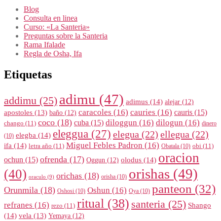
Blog
Consulta en linea
Curso: «La Santeria»
Preguntas sobre la Santeria
Rama Ifalade
Regla de Osha, Ifa
Etiquetas
adimu
(47)
addimu
(25)
adimus
(14)
alejar
(12)
caracoles
(16)
cauries
(16)
cauris
(15)
apostoles
(13)
baño
(12)
coco
(18)
diloggun
(16)
dilogun
(16)
cuba
(15)
chango
(11)
dinero
eleggua
(27)
elegua
(22)
ellegua
(22)
elegba
(14)
(10)
Miguel Febles Padron
(16)
ifa
(14)
letra año
(11)
obi
(11)
Obatala
(10)
oracion
ofrenda
(17)
ochun
(15)
olodus
(14)
Oggun
(12)
orishas
(49)
(40)
orichas
(18)
orisha
(10)
oraculo
(9)
panteon
(32)
Orunmila
(18)
Oshun
(16)
Oshosi
(10)
Oya
(10)
ritual
(38)
santeria
(25)
refranes
(16)
Shango
rezo
(11)
(14)
vela
(13)
Yemaya
(12)