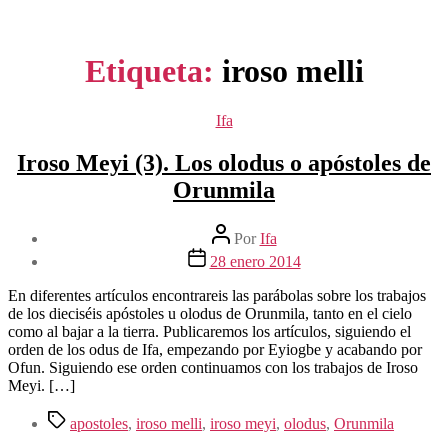
Etiqueta:
iroso melli
Categorías
Ifa
Iroso Meyi (3). Los olodus o apóstoles de
Orunmila
Autor
Por
Ifa
de
Fecha
28 enero 2014
la
de
entrada
la
En diferentes artículos encontrareis las parábolas sobre los trabajos
entrada
de los dieciséis apóstoles u olodus de Orunmila, tanto en el cielo
como al bajar a la tierra. Publicaremos los artículos, siguiendo el
orden de los odus de Ifa, empezando por Eyiogbe y acabando por
Ofun. Siguiendo ese orden continuamos con los trabajos de Iroso
Meyi. […]
Etiquetas
apostoles
,
iroso melli
,
iroso meyi
,
olodus
,
Orunmila