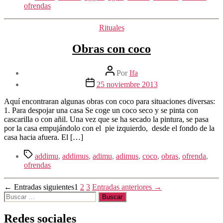
ofrendas
Categorías
Rituales
Obras con coco
Autor
Por
Ifa
de
Fecha
25 noviembre 2013
la
de
entrada
la
Aquí encontraran algunas obras con coco para situaciones diversas:
entrada
1. Para despojar una casa Se coge un coco seco y se pinta con
cascarilla o con añil. Una vez que se ha secado la pintura, se pasa
por la casa empujándolo con el pie izquierdo, desde el fondo de la
casa hacia afuera. El […]
Etiquetas
addimu
,
addimus
,
adimu
,
adimus
,
coco
,
obras
,
ofrenda
,
ofrendas
Paginación
←
Entradas
siguientes
1
2
3
Entradas
anteriores
→
Buscar:
de
entradas
Redes sociales