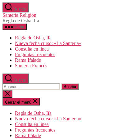
Saltar
Buscar
al
Santeria Religion
contenido
Regla de Osha, Ifa
Menú
Regla de Osha, Ifa
Nueva fecha curso: «La Santeria»
Consulta en linea
Preguntas frecuentes
Rama Ifalade
Santeria Francés
Buscar
Buscar:
Cerrar
la
búsqueda
Cerrar el menú
Regla de Osha, Ifa
Nueva fecha curso: «La Santeria»
Consulta en linea
Preguntas frecuentes
Rama Ifalade