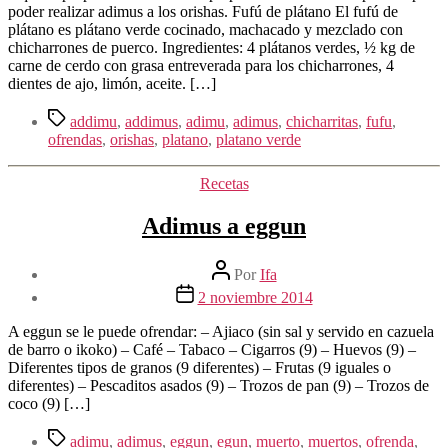
entrada
poder realizar adimus a los orishas. Fufú de plátano El fufú de
plátano es plátano verde cocinado, machacado y mezclado con
chicharrones de puerco. Ingredientes: 4 plátanos verdes, ½ kg de
carne de cerdo con grasa entreverada para los chicharrones, 4
dientes de ajo, limón, aceite. […]
Etiquetas
addimu
,
addimus
,
adimu
,
adimus
,
chicharritas
,
fufu
,
ofrendas
,
orishas
,
platano
,
platano verde
Categorías
Recetas
Adimus a eggun
Autor
Por
Ifa
de
Fecha
2 noviembre 2014
la
de
entrada
la
A eggun se le puede ofrendar: – Ajiaco (sin sal y servido en cazuela
entrada
de barro o ikoko) – Café – Tabaco – Cigarros (9) – Huevos (9) –
Diferentes tipos de granos (9 diferentes) – Frutas (9 iguales o
diferentes) – Pescaditos asados (9) – Trozos de pan (9) – Trozos de
coco (9) […]
Etiquetas
adimu
,
adimus
,
eggun
,
egun
,
muerto
,
muertos
,
ofrenda
,