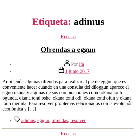
Etiqueta:
adimus
Categorías
Recetas
Ofrendas a eggun
Autor
Por
Ifa
de
Fecha
1 junio 2017
la
de
entrada
la
Aquí tenéis algunas ofrendas para realizar al pie de eggun que es
entrada
conveniente hacer cuando en una consulta del diloggun aparece el
signo okana y algunas de sus combinaciones como okana tonti
ogunda, okana tonti oshe, okana tonti odi, okana tonti ofun y okana
tonti merinla. Para resolver problemas relacionados con la evolución
económica y […]
Etiquetas
adimus
,
eggun
,
ofrendas
,
resolver
Categorías
Recetas