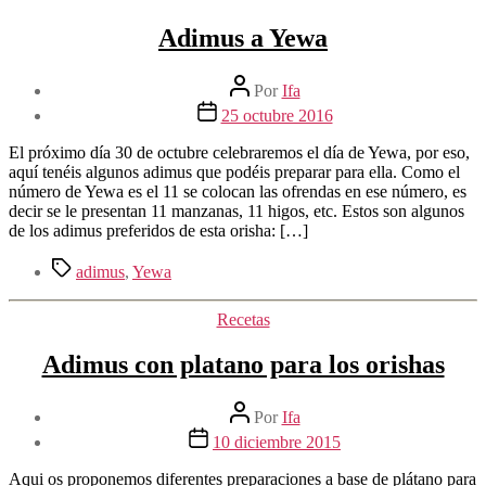
Adimus a Yewa
Autor
Por
Ifa
de
Fecha
25 octubre 2016
la
de
entrada
la
El próximo día 30 de octubre celebraremos el día de Yewa, por eso,
entrada
aquí tenéis algunos adimus que podéis preparar para ella. Como el
número de Yewa es el 11 se colocan las ofrendas en ese número, es
decir se le presentan 11 manzanas, 11 higos, etc. Estos son algunos
de los adimus preferidos de esta orisha: […]
Etiquetas
adimus
,
Yewa
Categorías
Recetas
Adimus con platano para los orishas
Autor
Por
Ifa
de
Fecha
10 diciembre 2015
la
de
entrada
la
Aqui os proponemos diferentes preparaciones a base de plátano para