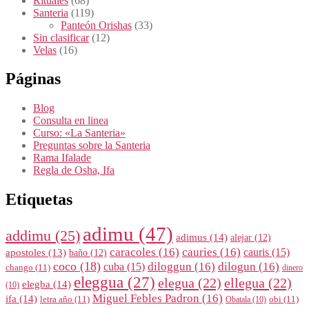
Rituales
(68)
Santeria
(119)
Panteón Orishas
(33)
Sin clasificar
(12)
Velas
(16)
Páginas
Blog
Consulta en linea
Curso: «La Santeria»
Preguntas sobre la Santeria
Rama Ifalade
Regla de Osha, Ifa
Etiquetas
adimu
(47)
addimu
(25)
adimus
(14)
alejar
(12)
caracoles
(16)
cauries
(16)
cauris
(15)
apostoles
(13)
baño
(12)
coco
(18)
diloggun
(16)
dilogun
(16)
cuba
(15)
chango
(11)
dinero
eleggua
(27)
elegua
(22)
ellegua
(22)
elegba
(14)
(10)
Miguel Febles Padron
(16)
ifa
(14)
letra año
(11)
obi
(11)
Obatala
(10)