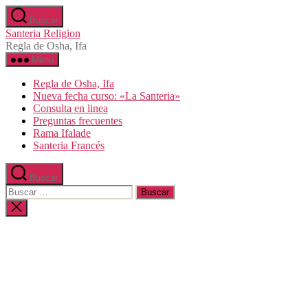
Saltar
Buscar
al
Santeria Religion
contenido
Regla de Osha, Ifa
Menú
Regla de Osha, Ifa
Nueva fecha curso: «La Santeria»
Consulta en linea
Preguntas frecuentes
Rama Ifalade
Santeria Francés
Buscar
Buscar:
Cerrar
la
búsqueda