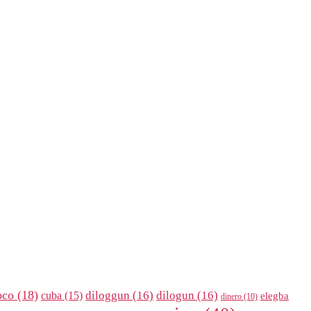
oco
(18)
diloggun
(16)
dilogun
(16)
cuba
(15)
elegba
dinero
(10)