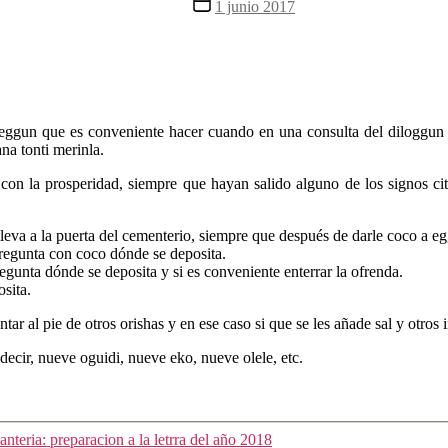
Fecha
1 junio 2017
la
de
entrada
la
entrada
de eggun que es conveniente hacer cuando en una consulta del dilogg
na tonti merinla.
on la prosperidad, siempre que hayan salido alguno de los signos cita
 lleva a la puerta del cementerio, siempre que después de darle coco a e
 pregunta con coco dónde se deposita.
regunta dónde se deposita y si es conveniente enterrar la ofrenda.
osita.
ar al pie de otros orishas y en ese caso si que se les añade sal y otros
cir, nueve oguidi, nueve eko, nueve olele, etc.
anteria: preparacion a la letrra del año 2018