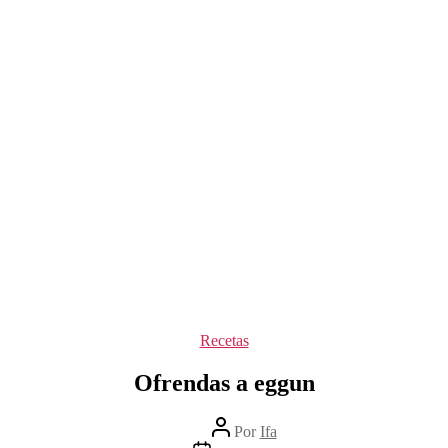
Categorías
Recetas
Ofrendas a eggun
Autor
Por
Ifa
de