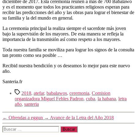
diciembre de 2017. Esta ceremonia reunen a más de 700 Babalawo
y es el momento que todos los practicantes religiosos esperan para
recibir las predicciones del año y las obras para lograr el bienestar de
su familia y la del mundo en general.
La ceremonia principal la realiza siempre el sacerdote más joven
bajo la supervisión de los mayores. De esta manera se refleja la
importancia de la transmisión así como respeto a los mayores.
Toda nuestra familia se moviliza para lograr los signos de la consulta
tan pronto como sea posible …
Recibid nuestra bendición y os deseamos lo mejor para este nuevo
año.
Santeria.fr
Etiquetas
2018
,
atefar
,
babalawos
,
ceremonia
,
Comision
organizadora Miguel Febles Padron
,
cuba
,
la habana
,
letra
año
,
santeria
←
Ofrendas a eggun
→
Avance de la Letra del Año 2018
Buscar: