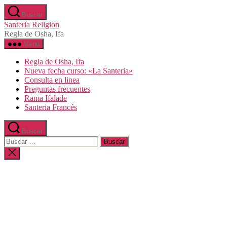
Saltar
Buscar
al
Santeria Religion
contenido
Regla de Osha, Ifa
Menú
Regla de Osha, Ifa
Nueva fecha curso: «La Santeria»
Consulta en linea
Preguntas frecuentes
Rama Ifalade
Santeria Francés
Buscar
Buscar:
Cerrar
la
búsqueda