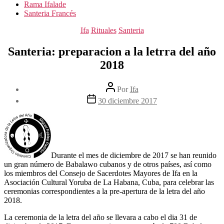
Rama Ifalade
Santeria Francés
Categorías
Ifa
Rituales
Santeria
Santeria: preparacion a la letrra del año
2018
Autor
Por
Ifa
de
Fecha
30 diciembre 2017
la
de
entrada
la
entrada
Durante el mes de diciembre de 2017 se han reunido
un gran número de Babalawo cubanos y de otros países, así como
los miembros del Consejo de Sacerdotes Mayores de Ifa en la
Asociación Cultural Yoruba de La Habana, Cuba, para celebrar las
ceremonias correspondientes a la pre-apertura de la letra del año
2018.
La ceremonia de la letra del año se llevara a cabo el dia 31 de