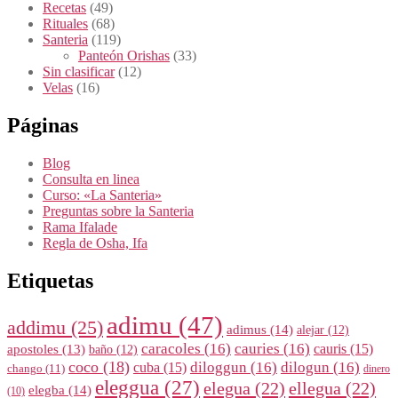
Recetas
(49)
Rituales
(68)
Santeria
(119)
Panteón Orishas
(33)
Sin clasificar
(12)
Velas
(16)
Páginas
Blog
Consulta en linea
Curso: «La Santeria»
Preguntas sobre la Santeria
Rama Ifalade
Regla de Osha, Ifa
Etiquetas
adimu
(47)
addimu
(25)
adimus
(14)
alejar
(12)
caracoles
(16)
cauries
(16)
cauris
(15)
apostoles
(13)
baño
(12)
coco
(18)
diloggun
(16)
dilogun
(16)
cuba
(15)
chango
(11)
dinero
eleggua
(27)
elegua
(22)
ellegua
(22)
elegba
(14)
(10)