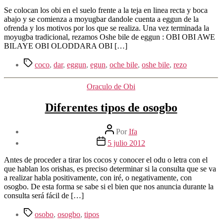
entrada
la
Se colocan los obi en el suelo frente a la teja en linea recta y boca
entrada
abajo y se comienza a moyugbar dandole cuenta a eggun de la
ofrenda y los motivos por los que se realiza. Una vez terminada la
moyugba tradicional, rezamos Oshe bile de eggun : OBI OBI AWE
BILAYE OBI OLODDARA OBI […]
Etiquetas
coco
,
dar
,
eggun
,
egun
,
oche bile
,
oshe bile
,
rezo
Categorías
Oraculo de Obi
Diferentes tipos de osogbo
Autor
Por
Ifa
de
Fecha
5 julio 2012
la
de
entrada
la
Antes de proceder a tirar los cocos y conocer el odu o letra con el
entrada
que hablan los orishas, es preciso determinar si la consulta que se va
a realizar habla positivamente, con iré, o negativamente, con
osogbo. De esta forma se sabe si el bien que nos anuncia durante la
consulta será fácil de […]
Etiquetas
osobo
,
osogbo
,
tipos