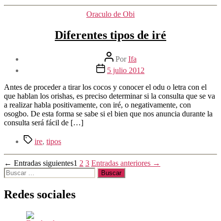
Categorías
Oraculo de Obi
Diferentes tipos de iré
Autor
Por
Ifa
de
Fecha
5 julio 2012
la
de
entrada
la
Antes de proceder a tirar los cocos y conocer el odu o letra con el
entrada
que hablan los orishas, es preciso determinar si la consulta que se va
a realizar habla positivamente, con iré, o negativamente, con
osogbo. De esta forma se sabe si el bien que nos anuncia durante la
consulta será fácil de […]
Etiquetas
ire
,
tipos
Paginación
←
Entradas
siguientes
1
2
3
Entradas
anteriores
→
Buscar:
de
entradas
Redes sociales