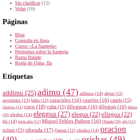
Sin clasificar
(12)
Velas
(16)
Páginas
Blog
Consulta en linea
Curso: «La Santeria»
Preguntas sobre la Santeria
Rama Ifalade
Regla de Osha, Ifa
Etiquetas
adimu
(47)
addimu
(25)
adimus
(14)
alejar
(12)
caracoles
(16)
cauries
(16)
cauris
(15)
apostoles
(13)
baño
(12)
coco
(18)
diloggun
(16)
dilogun
(16)
cuba
(15)
chango
(11)
dinero
eleggua
(27)
elegua
(22)
ellegua
(22)
elegba
(14)
(10)
Miguel Febles Padron
(16)
ifa
(14)
letra año
(11)
obi
(11)
Obatala
(10)
oracion
ofrenda
(17)
ochun
(15)
olodus
(14)
Oggun
(12)
orishas
(49)
(40)