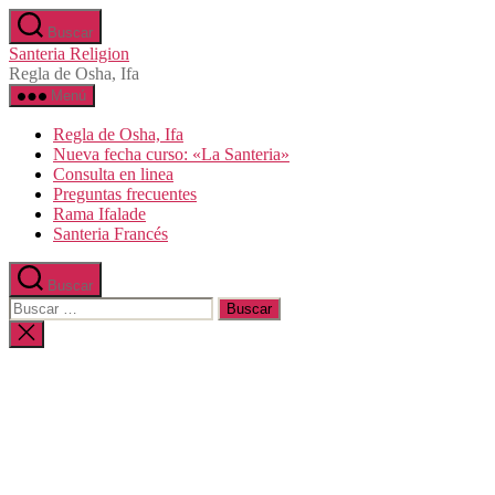
Saltar
Buscar
al
Santeria Religion
contenido
Regla de Osha, Ifa
Menú
Regla de Osha, Ifa
Nueva fecha curso: «La Santeria»
Consulta en linea
Preguntas frecuentes
Rama Ifalade
Santeria Francés
Buscar
Buscar:
Cerrar
la
búsqueda