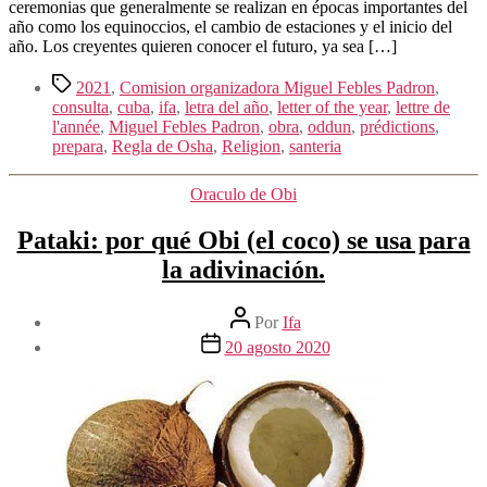
ceremonias que generalmente se realizan en épocas importantes del
año como los equinoccios, el cambio de estaciones y el inicio del
año. Los creyentes quieren conocer el futuro, ya sea […]
Etiquetas
2021
,
Comision organizadora Miguel Febles Padron
,
consulta
,
cuba
,
ifa
,
letra del año
,
letter of the year
,
lettre de
l'année
,
Miguel Febles Padron
,
obra
,
oddun
,
prédictions
,
prepara
,
Regla de Osha
,
Religion
,
santeria
Categorías
Oraculo de Obi
Pataki: por qué Obi (el coco) se usa para
la adivinación.
Autor
Por
Ifa
de
Fecha
20 agosto 2020
la
de
entrada
la
entrada