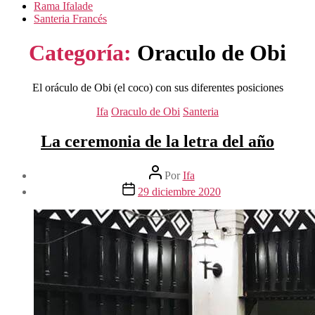
Rama Ifalade
Santeria Francés
Categoría:
Oraculo de Obi
El oráculo de Obi (el coco) con sus diferentes posiciones
Categorías
Ifa
Oraculo de Obi
Santeria
La ceremonia de la letra del año
Autor
Por
Ifa
de
Fecha
29 diciembre 2020
la
de
entrada
la
entrada