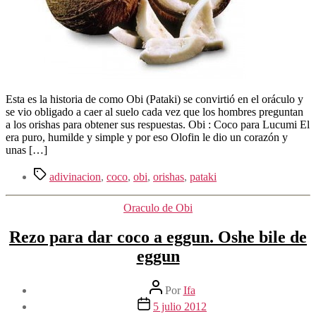
Esta es la historia de como Obi (Pataki) se convirtió en el oráculo y
se vio obligado a caer al suelo cada vez que los hombres preguntan
a los orishas para obtener sus respuestas. Obi : Coco para Lucumi El
era puro, humilde y simple y por eso Olofin le dio un corazón y
unas […]
Etiquetas
adivinacion
,
coco
,
obi
,
orishas
,
pataki
Categorías
Oraculo de Obi
Rezo para dar coco a eggun. Oshe bile de
eggun
Autor
Por
Ifa
de
Fecha
5 julio 2012
la
de