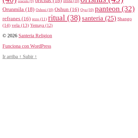
orichas
(18)
orisha
(10)
oraculo
(9)
panteon
(32)
Orunmila
(18)
Oshun
(16)
Oshosi
(10)
Oya
(10)
ritual
(38)
santeria
(25)
refranes
(16)
Shango
rezo
(11)
(14)
vela
(13)
Yemaya
(12)
© 2026
Santeria Religion
Funciona con WordPress
Ir arriba
↑
Subir
↑