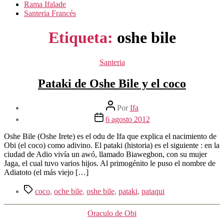
Rama Ifalade
Santeria Francés
Etiqueta:
oshe bile
Categorías
Santeria
Pataki de Oshe Bile y el coco
Autor
Por
Ifa
de
Fecha
6 agosto 2012
la
de
entrada
la
Oshe Bile (Oshe Irete) es el odu de Ifa que explica el nacimiento de
entrada
Obi (el coco) como adivino. El pataki (historia) es el siguiente : en la
ciudad de Adio vivía un awó, llamado Biawegbon, con su mujer
Jaga, el cual tuvo varios hijos. Al primogénito le puso el nombre de
Adiatoto (el más viejo […]
Etiquetas
coco
,
oche bile
,
oshe bile
,
pataki
,
pataqui
Categorías
Oraculo de Obi