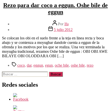
Rezo para dar coco a eggun. Oshe bile de
eggun
Autor
Por
Ifa
de
Fecha
5 julio 2012
la
de
entrada
la
Se colocan los obi en el suelo frente a la teja en linea recta y boca
entrada
abajo y se comienza a moyugbar dandole cuenta a eggun de la
ofrenda y los motivos por los que se realiza. Una vez terminada la
moyugba tradicional, rezamos Oshe bile de eggun : OBI OBI AWE
BILAYE OBI OLODDARA OBI […]
Etiquetas
coco
,
dar
,
eggun
,
egun
,
oche bile
,
oshe bile
,
rezo
Buscar:
Redes sociales