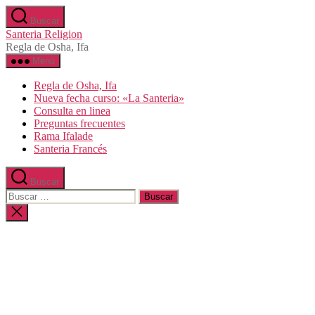
Saltar
Buscar
al
Santeria Religion
contenido
Regla de Osha, Ifa
Menú
Regla de Osha, Ifa
Nueva fecha curso: «La Santeria»
Consulta en linea
Preguntas frecuentes
Rama Ifalade
Santeria Francés
Buscar
Buscar:
Cerrar
la
búsqueda