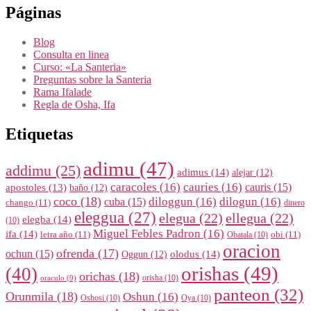
Páginas
Blog
Consulta en linea
Curso: «La Santeria»
Preguntas sobre la Santeria
Rama Ifalade
Regla de Osha, Ifa
Etiquetas
adimu
(47)
addimu
(25)
adimus
(14)
alejar
(12)
caracoles
(16)
cauries
(16)
cauris
(15)
apostoles
(13)
baño
(12)
coco
(18)
diloggun
(16)
dilogun
(16)
cuba
(15)
chango
(11)
dinero
eleggua
(27)
elegua
(22)
ellegua
(22)
elegba
(14)
(10)
Miguel Febles Padron
(16)
ifa
(14)
letra año
(11)
obi
(11)
Obatala
(10)
oracion
ofrenda
(17)
ochun
(15)
olodus
(14)
Oggun
(12)
orishas
(49)
(40)
orichas
(18)
orisha
(10)
oraculo
(9)
panteon
(32)
Orunmila
(18)
Oshun
(16)
Oshosi
(10)
Oya
(10)