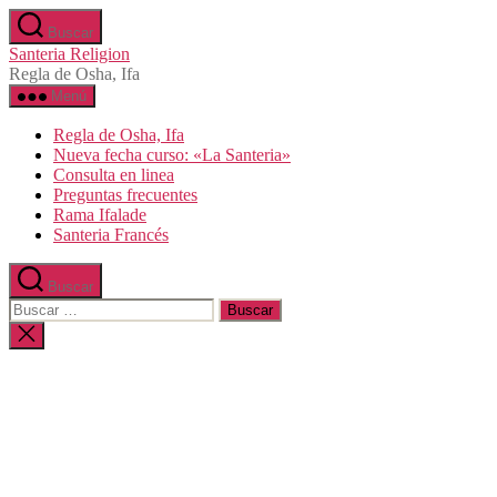
Saltar
Buscar
al
Santeria Religion
contenido
Regla de Osha, Ifa
Menú
Regla de Osha, Ifa
Nueva fecha curso: «La Santeria»
Consulta en linea
Preguntas frecuentes
Rama Ifalade
Santeria Francés
Buscar
Buscar:
Cerrar
la
búsqueda