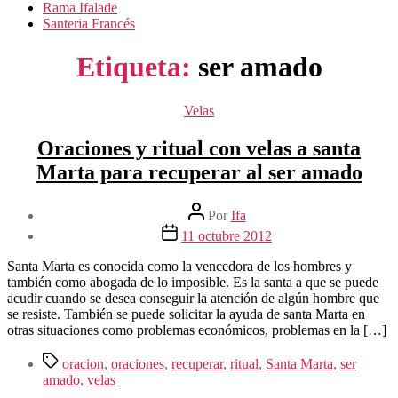
Rama Ifalade
Santeria Francés
Etiqueta:
ser amado
Categorías
Velas
Oraciones y ritual con velas a santa
Marta para recuperar al ser amado
Autor
Por
Ifa
de
Fecha
11 octubre 2012
la
de
entrada
la
Santa Marta es conocida como la vencedora de los hombres y
entrada
también como abogada de lo imposible. Es la santa a que se puede
acudir cuando se desea conseguir la atención de algún hombre que
se resiste. También se puede solicitar la ayuda de santa Marta en
otras situaciones como problemas económicos, problemas en la […]
Etiquetas
oracion
,
oraciones
,
recuperar
,
ritual
,
Santa Marta
,
ser
amado
,
velas