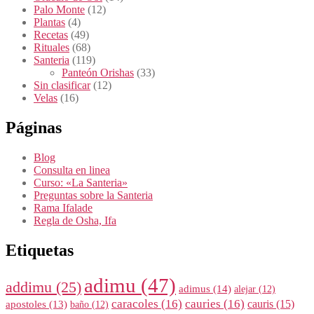
Palo Monte
(12)
Plantas
(4)
Recetas
(49)
Rituales
(68)
Santeria
(119)
Panteón Orishas
(33)
Sin clasificar
(12)
Velas
(16)
Páginas
Blog
Consulta en linea
Curso: «La Santeria»
Preguntas sobre la Santeria
Rama Ifalade
Regla de Osha, Ifa
Etiquetas
adimu
(47)
addimu
(25)
adimus
(14)
alejar
(12)
caracoles
(16)
cauries
(16)
cauris
(15)
apostoles
(13)
baño
(12)