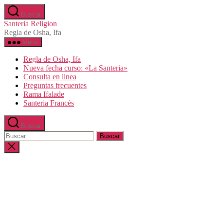
Saltar
Buscar
al
Santeria Religion
contenido
Regla de Osha, Ifa
Menú
Regla de Osha, Ifa
Nueva fecha curso: «La Santeria»
Consulta en linea
Preguntas frecuentes
Rama Ifalade
Santeria Francés
Buscar
Buscar:
Cerrar
la
búsqueda