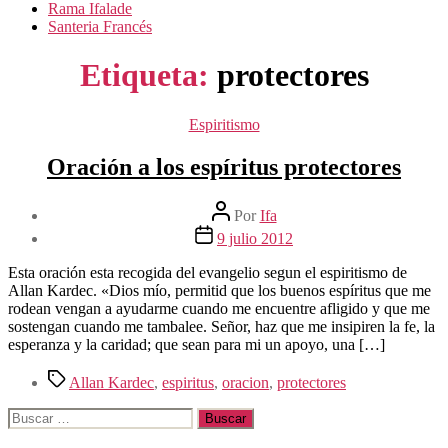
Rama Ifalade
Santeria Francés
Etiqueta:
protectores
Categorías
Espiritismo
Oración a los espíritus protectores
Autor
Por
Ifa
de
Fecha
9 julio 2012
la
de
entrada
la
Esta oración esta recogida del evangelio segun el espiritismo de
entrada
Allan Kardec. «Dios mío, permitid que los buenos espíritus que me
rodean vengan a ayudarme cuando me encuentre afligido y que me
sostengan cuando me tambalee. Señor, haz que me insipiren la fe, la
esperanza y la caridad; que sean para mi un apoyo, una […]
Etiquetas
Allan Kardec
,
espiritus
,
oracion
,
protectores
Buscar: