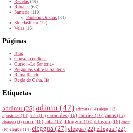
Recetas
(49)
Rituales
(68)
Santeria
(119)
Panteón Orishas
(33)
Sin clasificar
(12)
Velas
(16)
Páginas
Blog
Consulta en linea
Curso: «La Santeria»
Preguntas sobre la Santeria
Rama Ifalade
Regla de Osha, Ifa
Etiquetas
adimu
(47)
addimu
(25)
adimus
(14)
alejar
(12)
caracoles
(16)
cauries
(16)
cauris
(15)
apostoles
(13)
baño
(12)
coco
(18)
diloggun
(16)
dilogun
(16)
cuba
(15)
chango
(11)
dinero
eleggua
(27)
elegua
(22)
ellegua
(22)
elegba
(14)
(10)