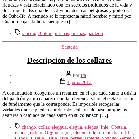
entrada
riquezas y esta relacionado con los secretos profundos de la vida y
de la muerte. Es una de las divinidades mas peligrosas y poderosas
de Osha-Ifa. A menudo se le representa mitad hombre y mitad pez.
Cuando baja a la tierra siempre lo […]
Etiquetas
olocun
,
Olokun
,
orichas
,
orishas
,
panteon
Categorías
Santeria
Descripción de los collares
Autor
Por
Ifa
de
Fecha
3 junio 2012
la
de
entrada
la
A continuación recogemos un resumen en el que cada santo u orisha
entrada
del panteón yoruba aparece con la referencia sobre el eleke o collar
de fundamento que le corresponde. Es imposible recoger las
variantes que se pueden dar de estos collares de base porque los
avatares o caminos de cada santo en su collar son […]
Etiquetas
chango
,
collar
,
eleggua
,
elegua
,
ellegua
,
Inle
,
Obatala
,
ochosi
,
ochun
,
Oggun
,
ogun
,
olocun
,
Olokun
,
oricha
,
orisha
,
Oshosi
,
Oshun
,
Osun
,
Oya
,
perlas
,
santeria
,
Shango
,
Yemaya