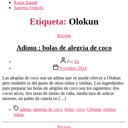
Rama Ifalade
Santeria Francés
Etiqueta:
Olokun
Categorías
Recetas
Adimu : bolas de alegría de coco
Autor
Por
Ifa
de
Fecha
9 octubre 2014
la
de
entrada
la
Las alegrías de coco son un adimu que se puede ofrecer a Olokun
entrada
pero también es del gusto de otros oshas y orishas. Los ingredientes
para preparar las bolas de alegrías de coco son los siguientes: dos
cocos secos, tres tazas de melao de caña, media taza de azúcar
moreno, un palito de canela en […]
Etiquetas
adimu
,
alegrias de coco
,
bolas
,
coco
,
Olokun
,
orishas
,
oshas
Categorías
Recetas