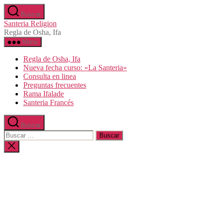
Saltar
Buscar
al
Santeria Religion
contenido
Regla de Osha, Ifa
Menú
Regla de Osha, Ifa
Nueva fecha curso: «La Santeria»
Consulta en linea
Preguntas frecuentes
Rama Ifalade
Santeria Francés
Buscar
Buscar:
Cerrar
la
búsqueda