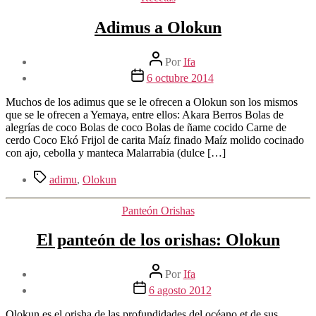
Adimus a Olokun
Autor
Por
Ifa
de
Fecha
6 octubre 2014
la
de
entrada
la
Muchos de los adimus que se le ofrecen a Olokun son los mismos
entrada
que se le ofrecen a Yemaya, entre ellos: Akara Berros Bolas de
alegrías de coco Bolas de coco Bolas de ñame cocido Carne de
cerdo Coco Ekó Frijol de carita Maíz finado Maíz molido cocinado
con ajo, cebolla y manteca Malarrabia (dulce […]
Etiquetas
adimu
,
Olokun
Categorías
Panteón Orishas
El panteón de los orishas: Olokun
Autor
Por
Ifa
de
Fecha
6 agosto 2012
la
de
entrada
la
Olokun es el orisha de las profundidades del océano et de sus