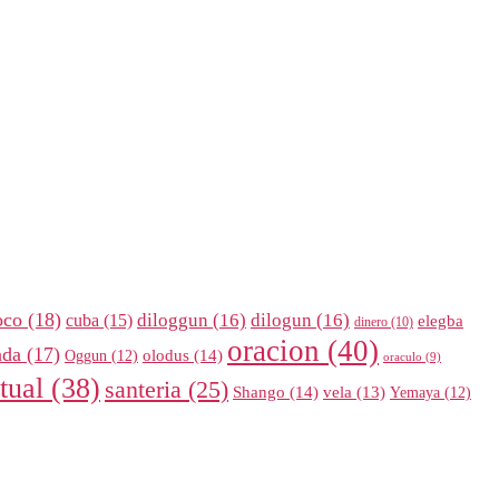
oco
(18)
diloggun
(16)
dilogun
(16)
cuba
(15)
elegba
dinero
(10)
oracion
(40)
nda
(17)
olodus
(14)
Oggun
(12)
oraculo
(9)
itual
(38)
santeria
(25)
Shango
(14)
vela
(13)
Yemaya
(12)