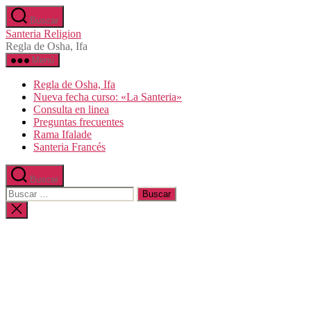
Saltar
Buscar
al
Santeria Religion
contenido
Regla de Osha, Ifa
Menú
Regla de Osha, Ifa
Nueva fecha curso: «La Santeria»
Consulta en linea
Preguntas frecuentes
Rama Ifalade
Santeria Francés
Buscar
Buscar:
Cerrar
la
búsqueda