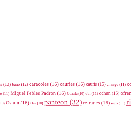
c
caracoles
(16)
cauries
(16)
cauris
(15)
es
(13)
baño
(12)
chango
(11)
ofre
Miguel Febles Padron
(16)
ochun
(15)
ño
(11)
obi
(11)
Obatala
(10)
r
panteon
(32)
Oshun
(16)
refranes
(16)
rezo
(11)
10)
Oya
(10)