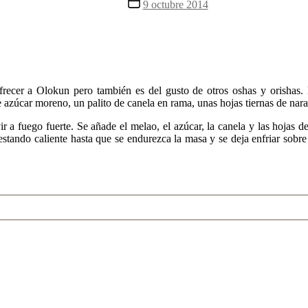
Fecha
9 octubre 2014
la
de
entrada
la
entrada
ecer a Olokun pero también es del gusto de otros oshas y orishas. L
e azúcar moreno, un palito de canela en rama, unas hojas tiernas de nara
ir a fuego fuerte. Se añade el melao, el azúcar, la canela y las hojas d
stando caliente hasta que se endurezca la masa y se deja enfriar sobre 