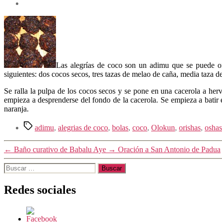
Las alegrías de coco son un adimu que se puede ofr
siguientes: dos cocos secos, tres tazas de melao de caña, media taza d
Se ralla la pulpa de los cocos secos y se pone en una cacerola a herv
empieza a desprenderse del fondo de la cacerola. Se empieza a batir e
naranja.
Etiquetas
adimu
,
alegrias de coco
,
bolas
,
coco
,
Olokun
,
orishas
,
oshas
←
Baño curativo de Babalu Aye
→
Oración a San Antonio de Padua
Buscar:
Redes sociales