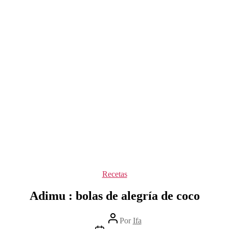
Categorías
Recetas
Adimu : bolas de alegría de coco
Autor
Por
Ifa
de