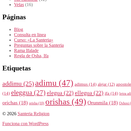
Velas
(16)
Páginas
Blog
Consulta en linea
Curso: «La Santeria»
Preguntas sobre la Santeria
Rama Ifalade
Regla de Osha, Ifa
Etiquetas
adimu
(47)
addimu
(25)
adimus
(14)
apostol
alejar
(12)
eleggua
(27)
elegua
(22)
ellegua
(22)
(14)
ifa
(14)
letra a
orishas
(49)
orichas
(18)
Orunmila
(18)
orisha
(10)
Oshosi
(
© 2026
Santeria Religion
Funciona con WordPress