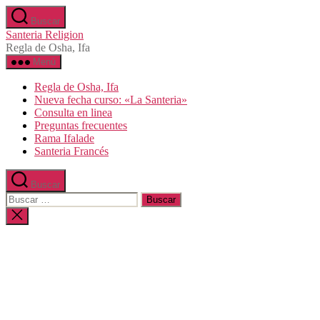
Saltar
Buscar
al
Santeria Religion
contenido
Regla de Osha, Ifa
Menú
Regla de Osha, Ifa
Nueva fecha curso: «La Santeria»
Consulta en linea
Preguntas frecuentes
Rama Ifalade
Santeria Francés
Buscar
Buscar:
Cerrar
la
búsqueda