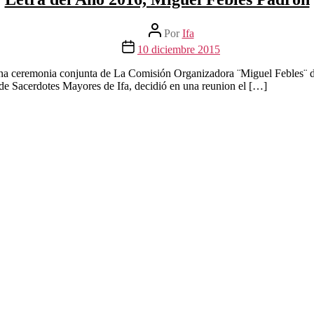
Autor
Por
Ifa
de
Fecha
10 diciembre 2015
la
de
entrada
la
 una ceremonia conjunta de La Comisión Organizadora ¨Miguel Febles¨ d
entrada
de Sacerdotes Mayores de Ifa, decidió en una reunion el […]