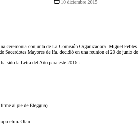
Fecha
10 diciembre 2015
la
de
entrada
la
entrada
 una ceremonia conjunta de La Comisión Organizadora ¨Miguel Febles¨
e Sacerdotes Mayores de Ifa, decidió en una reunion el 20 de junio de 
a ha sido la Letra del Año para este 2016 :
 firme al pie de Eleggua)
olopo efun. Otan