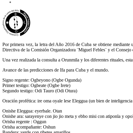
Por primera vez, la letra del Año 2016 de Cuba se obtiene mediante
Directiva de la Comisión Organizadora ¨Miguel Febles¨ y el Consejo d
Una vez realizada la consulta a Orunmila y los diferentes rituales, est
Avance de las predicciones de Ifa para Cuba y el mundo.
Signo regente: Ogbeyono (Ogbe Ogunda)
Primer testigo: Ogbeate (Ogbe Irete)
Segundo testigo: Odi Tauro (Odi Otura)
Oración profética: ire oma oyale lese Eleggua (un bien de inteligencia
Onishe Eleggua: eyerbale. Otan
Onishe ara: sarayenye con jio jio meta y ebbo misi con atiponla y op
Orisha regente : Oggun
Orisha acompañante: Oshun
Bandera: verde con ribetes amarillos