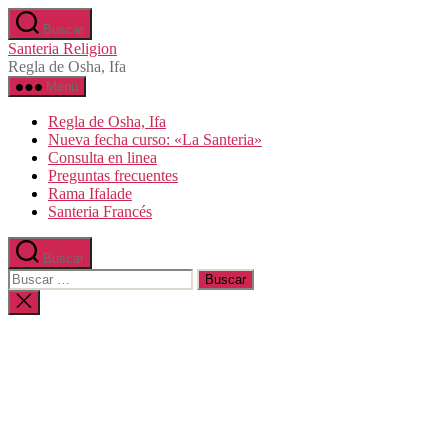
Saltar
Buscar
al
Santeria Religion
contenido
Regla de Osha, Ifa
Menú
Regla de Osha, Ifa
Nueva fecha curso: «La Santeria»
Consulta en linea
Preguntas frecuentes
Rama Ifalade
Santeria Francés
Buscar
Buscar:
Cerrar
la
búsqueda