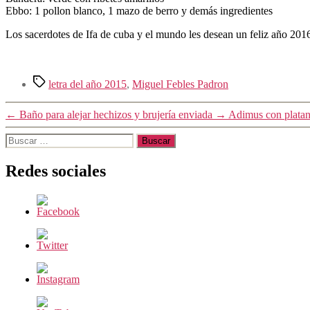
Ebbo: 1 pollon blanco, 1 mazo de berro y demás ingredientes
Los sacerdotes de Ifa de cuba y el mundo les desean un feliz año 201
Etiquetas
letra del año 2015
,
Miguel Febles Padron
←
Baño para alejar hechizos y brujería enviada
→
Adimus con platano
Buscar:
Redes sociales