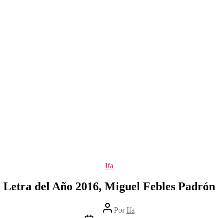
Categorías
Ifa
Letra del Año 2016, Miguel Febles Padrón
Autor
Por
Ifa
de