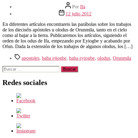
Autor
Por
Ifa
de
Fecha
12 julio 2012
la
de
entrada
la
En diferentes artículos encontrareis las parábolas sobre los trabajos
entrada
de los dieciséis apóstoles u olodus de Orunmila, tanto en el cielo
como al bajar a la tierra. Publicaremos los artículos, siguiendo el
orden de los odus de Ifa, empezando por Eyiogbe y acabando por
Ofun. Dada la extensión de los trabajos de algunos olodus, los […]
Etiquetas
apostoles
,
baba ejiogbe
,
baba eyiogbe
,
olodus
,
Orunmila
Buscar:
Redes sociales