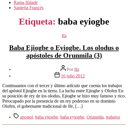
Rama Ifalade
Santeria Francés
Etiqueta:
baba eyiogbe
Categorías
Ifa
Baba Ejiogbe o Eyiogbe. Los olodus o
apóstoles de Orunmila (3)
Autor
Por
Ifa
de
Fecha
16 julio 2012
la
de
entrada
la
Continuamos con el tercer y último artículo que cuenta los trabajos
entrada
del apóstol Ejiogbe en la tierra. La lucha entre Ejiogbe y Olofen En
su posición de rey de los olodus, Ejiogbe se hizo muy famoso y rico.
Preocupado por la presencia de un rey poderoso en su dominio
Olofen, el gobernante tradicional de Ife, […]
Etiquetas
apostol
,
baba ejiogbe
,
baba eyiogbe
,
Orunmila
,
trabajos