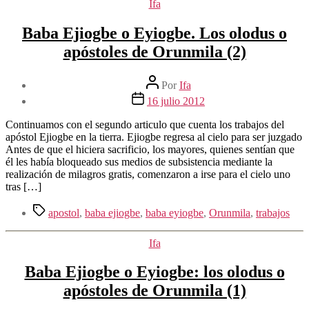
Categorías
Ifa
Baba Ejiogbe o Eyiogbe. Los olodus o
apóstoles de Orunmila (2)
Autor
Por
Ifa
de
Fecha
16 julio 2012
la
de
entrada
la
Continuamos con el segundo articulo que cuenta los trabajos del
entrada
apóstol Ejiogbe en la tierra. Ejiogbe regresa al cielo para ser juzgado
Antes de que el hiciera sacrificio, los mayores, quienes sentían que
él les había bloqueado sus medios de subsistencia mediante la
realización de milagros gratis, comenzaron a irse para el cielo uno
tras […]
Etiquetas
apostol
,
baba ejiogbe
,
baba eyiogbe
,
Orunmila
,
trabajos
Categorías
Ifa
Baba Ejiogbe o Eyiogbe: los olodus o
apóstoles de Orunmila (1)