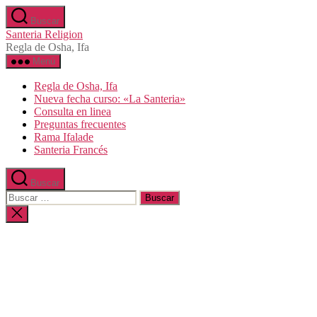
Saltar
Buscar
al
Santeria Religion
contenido
Regla de Osha, Ifa
Menú
Regla de Osha, Ifa
Nueva fecha curso: «La Santeria»
Consulta en linea
Preguntas frecuentes
Rama Ifalade
Santeria Francés
Buscar
Buscar:
Cerrar
la
búsqueda