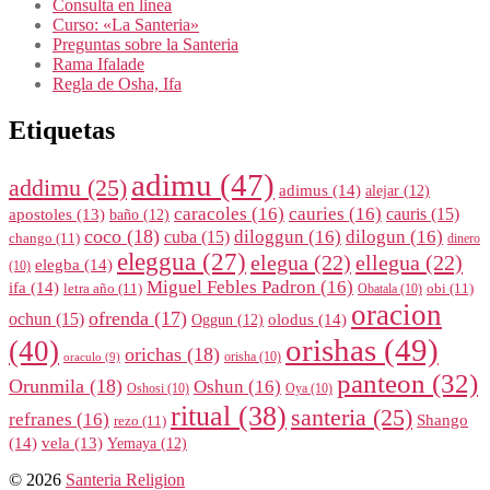
Consulta en linea
Curso: «La Santeria»
Preguntas sobre la Santeria
Rama Ifalade
Regla de Osha, Ifa
Etiquetas
adimu
(47)
addimu
(25)
adimus
(14)
alejar
(12)
caracoles
(16)
cauries
(16)
cauris
(15)
apostoles
(13)
baño
(12)
coco
(18)
diloggun
(16)
dilogun
(16)
cuba
(15)
chango
(11)
dinero
eleggua
(27)
elegua
(22)
ellegua
(22)
elegba
(14)
(10)
Miguel Febles Padron
(16)
ifa
(14)
letra año
(11)
obi
(11)
Obatala
(10)
oracion
ofrenda
(17)
ochun
(15)
olodus
(14)
Oggun
(12)
orishas
(49)
(40)
orichas
(18)
orisha
(10)
oraculo
(9)
panteon
(32)
Orunmila
(18)
Oshun
(16)
Oshosi
(10)
Oya
(10)
ritual
(38)
santeria
(25)
refranes
(16)
Shango
rezo
(11)
(14)
vela
(13)
Yemaya
(12)
© 2026
Santeria Religion