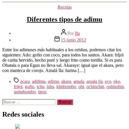
Categorías
Recetas
Diferentes tipos de adimu
Autor
Por
Ifa
de
Fecha
15 junio 2012
la
de
entrada
la
Entre los adimuses más habituales a los orishas, podemos citar los
entrada
siguientes: Ado: gofio con coco, para todos los santos. Akara: fríjol
de carita hervido, hecho puré y luego frito como tortilla. Si es para
Obatala o para Egun no lleva sal. Akaraye: igual que el akara, pero
con manteca de corojo. Amalá Ila: harina […]
Etiquetas
acara
,
addimu
,
adimu
,
akara
,
amala
,
amala ila
,
eco
,
eko
,
frijol
,
gofio
,
ichu
,
ishu
,
kimbombo
,
obi
,
ochinchin
,
oshinshin
,
quimbombo
,
tipos
Buscar:
Redes sociales