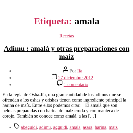
Etiqueta:
amala
Categorías
Recetas
Adimu : amalá y otras preparaciones con
maíz
Autor
Por
Ifa
de
Fecha
27 diciembre 2012
la
de
en
1 comentario
entrada
la
Adimu
entrada
:
En la regla de Osha-Ifa, una gran cantidad de los adimus que se
amalá
ofrendan a los oshas y orishas tienen como ingrediente principal la
y
harina de maíz. Entre ellos podemos citar: – El amalá que son
otras
pelotas preparadas con harina de maíz cruda y con manteca de
preparaciones
corojo. También se conoce como amalá, a las […]
con
maíz
Etiquetas
abeguidi
,
adimu
,
agguidi
,
amala
,
asara
,
harina
,
maiz