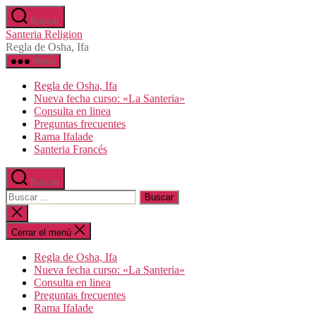
Saltar
Buscar
al
Santeria Religion
contenido
Regla de Osha, Ifa
Menú
Regla de Osha, Ifa
Nueva fecha curso: «La Santeria»
Consulta en linea
Preguntas frecuentes
Rama Ifalade
Santeria Francés
Buscar
Buscar:
Cerrar
la
búsqueda
Cerrar el menú
Regla de Osha, Ifa
Nueva fecha curso: «La Santeria»
Consulta en linea
Preguntas frecuentes
Rama Ifalade