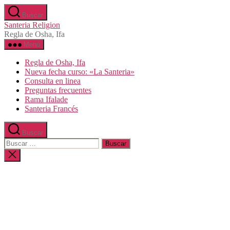
Saltar
Buscar
al
Santeria Religion
contenido
Regla de Osha, Ifa
Menú
Regla de Osha, Ifa
Nueva fecha curso: «La Santeria»
Consulta en linea
Preguntas frecuentes
Rama Ifalade
Santeria Francés
Buscar
Buscar:
Cerrar
la
búsqueda