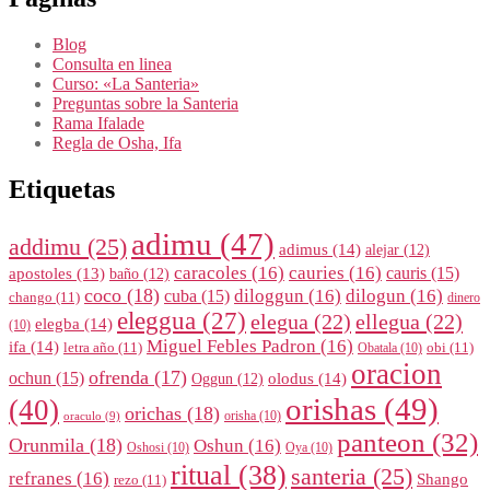
Blog
Consulta en linea
Curso: «La Santeria»
Preguntas sobre la Santeria
Rama Ifalade
Regla de Osha, Ifa
Etiquetas
adimu
(47)
addimu
(25)
adimus
(14)
alejar
(12)
caracoles
(16)
cauries
(16)
cauris
(15)
apostoles
(13)
baño
(12)
coco
(18)
diloggun
(16)
dilogun
(16)
cuba
(15)
chango
(11)
dinero
eleggua
(27)
elegua
(22)
ellegua
(22)
elegba
(14)
(10)
Miguel Febles Padron
(16)
ifa
(14)
letra año
(11)
obi
(11)
Obatala
(10)
oracion
ofrenda
(17)
ochun
(15)
olodus
(14)
Oggun
(12)
orishas
(49)
(40)
orichas
(18)
orisha
(10)
oraculo
(9)
panteon
(32)
Orunmila
(18)
Oshun
(16)
Oshosi
(10)
Oya
(10)
ritual
(38)
santeria
(25)
refranes
(16)
Shango
rezo
(11)