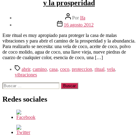
y la prosperidad
Autor
Por
Ifa
de
Fecha
16 agosto 2012
la
de
entrada
la
Este ritual es muy apropiado para proteger la casa de malas
entrada
vibraciones y para abrir el camino de la prosperidad y la abundancia.
Para realizarlo se necesita: una vela de coco, aceite de coco, polvo
de coco molido, agua de coco, una llave vieja, nueve piedras de
cuarzo de cualquier color, esencia de coco, una […]
Etiquetas
abrir
,
camino
,
casa
,
coco
,
proteccion
,
ritual
,
vela
,
vibraciones
Buscar:
Redes sociales