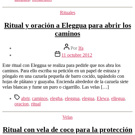
Categorías
Rituales
Ritual y oración a Eleggua para abrir los
caminos
Autor
Por
Ifa
de
Fecha
11 octubre 2012
la
de
entrada
la
Este ritual con Eleggua se realiza para pedirle que nos abra los
entrada
caminos. Para ello escriba su petición en un papel de estraza y
póngalo en una cazuela pequeña de barro cocido, tapándolo con
hojas de plátano y guayaba. Encienda alrededor de la cazuela siete
velas blancas y fume un puro o cigarrillo. Las velas […]
Etiquetas
abrir
,
caminos
,
elegba
,
eleggua
,
elegua
,
Elewa
,
ellegua
,
oracion
,
ritual
Categorías
Velas
Ritual con vela de coco para la protección