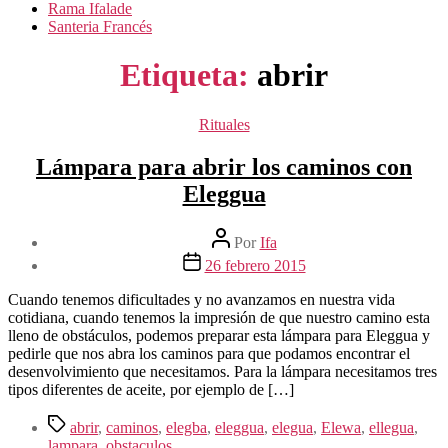
Rama Ifalade
Santeria Francés
Etiqueta:
abrir
Categorías
Rituales
Lámpara para abrir los caminos con
Eleggua
Autor
Por
Ifa
de
Fecha
26 febrero 2015
la
de
entrada
la
Cuando tenemos dificultades y no avanzamos en nuestra vida
entrada
cotidiana, cuando tenemos la impresión de que nuestro camino esta
lleno de obstáculos, podemos preparar esta lámpara para Eleggua y
pedirle que nos abra los caminos para que podamos encontrar el
desenvolvimiento que necesitamos. Para la lámpara necesitamos tres
tipos diferentes de aceite, por ejemplo de […]
Etiquetas
abrir
,
caminos
,
elegba
,
eleggua
,
elegua
,
Elewa
,
ellegua
,
lampara
,
obstaculos