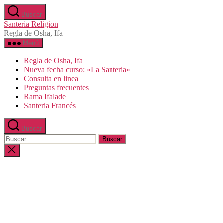
Saltar
Buscar
al
Santeria Religion
contenido
Regla de Osha, Ifa
Menú
Regla de Osha, Ifa
Nueva fecha curso: «La Santeria»
Consulta en linea
Preguntas frecuentes
Rama Ifalade
Santeria Francés
Buscar
Buscar:
Cerrar
la
búsqueda