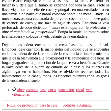
Es necesario empezar el ritual a las tres de la tarde. Encienda el
incienso y deje que el humo se extienda por toda la casa. Frote la
llave vieja con el aceite de coco y póngala en una ensaladera o en
una cazuela de barro que habrá colocado sobre una mesa. Añada los
nueve cuarzos, una cucharada de polvo de coco molido, nueve gotas
de esencia de coco y una taza de agua de coco. Encienda la vela
perfumada de coco diciendo: “
cubre este hogar con tu protección y
abre el camino de la prosperidad
”. Ponga la ramita de romero sobre
la ensaladera y coloque la vela delante de la ensaladera.
Deje la ensaladera encima de la mesa hasta la puesta del sol.
Entonces, deje caer con la mano gotas del liquido que se encuentra
en la ensaladera desde la entrada de la casa hacia el interior mientras
que le da la bienvenida a la prosperidad y la abundancia que llena su
hogar y agradece la protección de la que se va a beneficiar. Guarde
la llave cerca de la puerta de entrada de la casa y los cuarzos en
algún lugar en su habitación. No se olvide de recorrer todas las
habitaciones de la casa y todos los rincones mientras echa las gotas
de la ensaladera al suelo.
Etiquetas
abrir
,
camino
,
casa
,
coco
,
proteccion
,
ritual
,
vela
,
vibraciones
←
Ritual de proteccion para la casa
→
Adimus a Aggagu