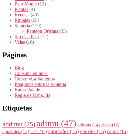
Palo Monte
(12)
Plantas
(4)
Recetas
(49)
Rituales
(68)
Santeria
(119)
Panteón Orishas
(33)
Sin clasificar
(12)
Velas
(16)
Páginas
Blog
Consulta en linea
Curso: «La Santeria»
Preguntas sobre la Santeria
Rama Ifalade
Regla de Osha, Ifa
Etiquetas
adimu
(47)
addimu
(25)
adimus
(14)
alejar
(12)
caracoles
(16)
cauries
(16)
cauris
(15)
apostoles
(13)
baño
(12)