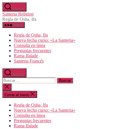
Saltar
Buscar
al
Santeria Religion
contenido
Regla de Osha, Ifa
Menú
Regla de Osha, Ifa
Nueva fecha curso: «La Santeria»
Consulta en linea
Preguntas frecuentes
Rama Ifalade
Santeria Francés
Buscar
Buscar:
Cerrar
la
búsqueda
Cerrar el menú
Regla de Osha, Ifa
Nueva fecha curso: «La Santeria»
Consulta en linea
Preguntas frecuentes
Rama Ifalade