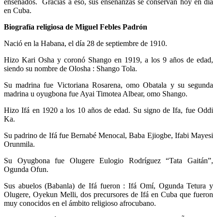
enseñados. Gracias a eso, sus enseñanzas se conservan hoy en día
en Cuba.
Biografía religiosa de Miguel Febles Padrón
Nació en la Habana, el día 28 de septiembre de 1910.
Hizo Kari Osha y coronó Shango en 1919, a los 9 años de edad,
siendo su nombre de Olosha : Shango Tola.
Su madrina fue Victoriana Rosarena, omo Obatala y su segunda
madrina u oyugbona fue Ayai Timotea Albear, omo Shango.
Hizo Ifá en 1920 a los 10 años de edad. Su signo de Ifa, fue Oddi
Ka.
Su padrino de Ifá fue Bernabé Menocal, Baba Ejiogbe, Ifabi Mayesi
Orunmila.
Su Oyugbona fue Olugere Eulogio Rodríguez “Tata Gaitán”,
Ogunda Ofun.
Sus abuelos (Babanla) de Ifá fueron : Ifá Omí, Ogunda Tetura y
Olugere, Oyekun Melli, dos precursores de Ifá en Cuba que fueron
muy conocidos en el ámbito religioso afrocubano.