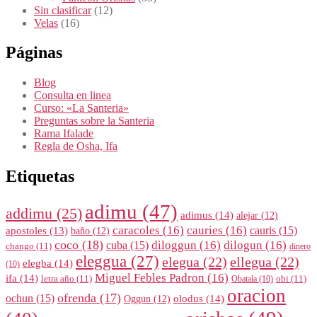
Sin clasificar
(12)
Velas
(16)
Páginas
Blog
Consulta en linea
Curso: «La Santeria»
Preguntas sobre la Santeria
Rama Ifalade
Regla de Osha, Ifa
Etiquetas
adimu
(47)
addimu
(25)
adimus
(14)
alejar
(12)
caracoles
(16)
cauries
(16)
cauris
(15)
apostoles
(13)
baño
(12)
coco
(18)
diloggun
(16)
dilogun
(16)
cuba
(15)
chango
(11)
dinero
eleggua
(27)
elegua
(22)
ellegua
(22)
elegba
(14)
(10)
Miguel Febles Padron
(16)
ifa
(14)
letra año
(11)
obi
(11)
Obatala
(10)
oracion
ofrenda
(17)
ochun
(15)
olodus
(14)
Oggun
(12)