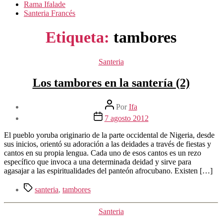
Rama Ifalade
Santeria Francés
Etiqueta:
tambores
Categorías
Santeria
Los tambores en la santería (2)
Autor
Por
Ifa
de
Fecha
7 agosto 2012
la
de
entrada
la
El pueblo yoruba originario de la parte occidental de Nigeria, desde
entrada
sus inicios, orientó su adoración a las deidades a través de fiestas y
cantos en su propia lengua. Cada uno de esos cantos es un rezo
específico que invoca a una determinada deidad y sirve para
agasajar a las espiritualidades del panteón afrocubano. Existen […]
Etiquetas
santeria
,
tambores
Categorías
Santeria