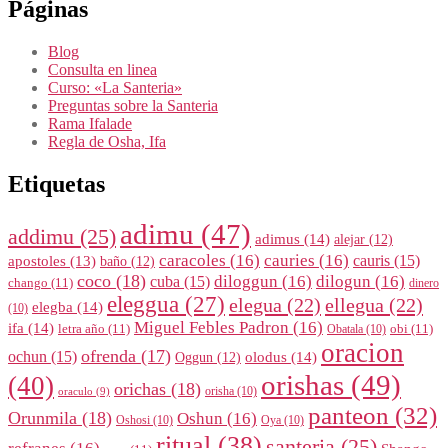
Páginas
Blog
Consulta en linea
Curso: «La Santeria»
Preguntas sobre la Santeria
Rama Ifalade
Regla de Osha, Ifa
Etiquetas
adimu
(47)
addimu
(25)
adimus
(14)
alejar
(12)
caracoles
(16)
cauries
(16)
cauris
(15)
apostoles
(13)
baño
(12)
coco
(18)
diloggun
(16)
dilogun
(16)
cuba
(15)
chango
(11)
dinero
eleggua
(27)
elegua
(22)
ellegua
(22)
elegba
(14)
(10)
Miguel Febles Padron
(16)
ifa
(14)
letra año
(11)
obi
(11)
Obatala
(10)
oracion
ofrenda
(17)
ochun
(15)
olodus
(14)
Oggun
(12)
orishas
(49)
(40)
orichas
(18)
orisha
(10)
oraculo
(9)
panteon
(32)
Orunmila
(18)
Oshun
(16)
Oshosi
(10)
Oya
(10)
ritual
(38)
santeria
(25)