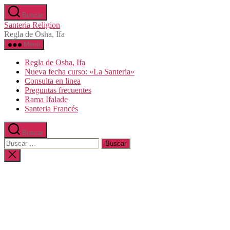
Saltar
Buscar
al
Santeria Religion
contenido
Regla de Osha, Ifa
Menú
Regla de Osha, Ifa
Nueva fecha curso: «La Santeria»
Consulta en linea
Preguntas frecuentes
Rama Ifalade
Santeria Francés
Buscar
Buscar:
Cerrar
la
búsqueda