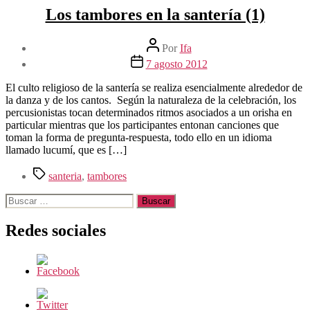
Los tambores en la santería (1)
Autor
Por
Ifa
de
Fecha
7 agosto 2012
la
de
entrada
la
El culto religioso de la santería se realiza esencialmente alrededor de
entrada
la danza y de los cantos. Según la naturaleza de la celebración, los
percusionistas tocan determinados ritmos asociados a un orisha en
particular mientras que los participantes entonan canciones que
toman la forma de pregunta-respuesta, todo ello en un idioma
llamado lucumí, que es […]
Etiquetas
santeria
,
tambores
Buscar:
Redes sociales