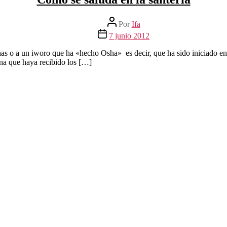
Autor
Por
Ifa
de
Fecha
7 junio 2012
la
de
entrada
la
shas o a un iworo que ha «hecho Osha» es decir, que ha sido iniciado en
entrada
sona que haya recibido los […]