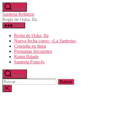
Saltar
Buscar
al
Santeria Religion
contenido
Regla de Osha, Ifa
Menú
Regla de Osha, Ifa
Nueva fecha curso: «La Santeria»
Consulta en linea
Preguntas frecuentes
Rama Ifalade
Santeria Francés
Buscar
Buscar:
Cerrar
la
búsqueda