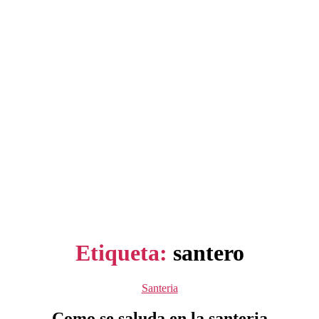
Etiqueta:
santero
Categorías
Santeria
Como se saluda en la santeria