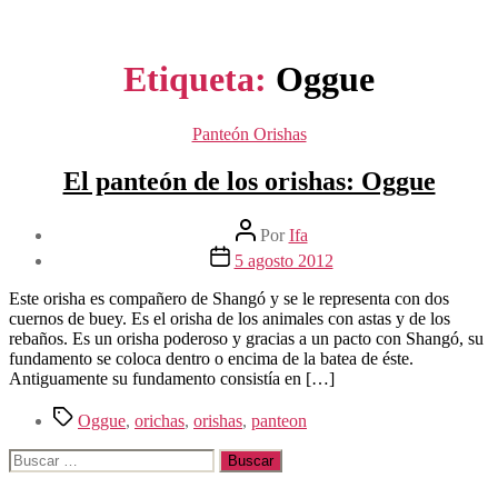
Etiqueta:
Oggue
Categorías
Panteón Orishas
El panteón de los orishas: Oggue
Autor
Por
Ifa
de
Fecha
5 agosto 2012
la
de
entrada
la
Este orisha es compañero de Shangó y se le representa con dos
entrada
cuernos de buey. Es el orisha de los animales con astas y de los
rebaños. Es un orisha poderoso y gracias a un pacto con Shangó, su
fundamento se coloca dentro o encima de la batea de éste.
Antiguamente su fundamento consistía en […]
Etiquetas
Oggue
,
orichas
,
orishas
,
panteon
Buscar: