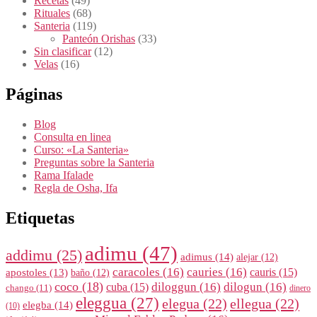
Recetas
(49)
Rituales
(68)
Santeria
(119)
Panteón Orishas
(33)
Sin clasificar
(12)
Velas
(16)
Páginas
Blog
Consulta en linea
Curso: «La Santeria»
Preguntas sobre la Santeria
Rama Ifalade
Regla de Osha, Ifa
Etiquetas
adimu
(47)
addimu
(25)
adimus
(14)
alejar
(12)
caracoles
(16)
cauries
(16)
cauris
(15)
apostoles
(13)
baño
(12)
coco
(18)
diloggun
(16)
dilogun
(16)
cuba
(15)
chango
(11)
dinero
eleggua
(27)
elegua
(22)
ellegua
(22)
elegba
(14)
(10)