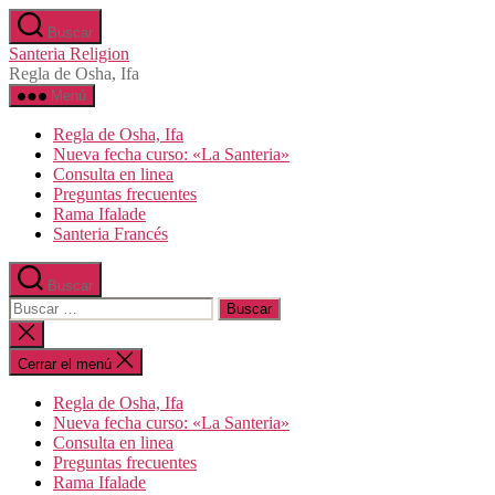
Saltar
Buscar
al
Santeria Religion
contenido
Regla de Osha, Ifa
Menú
Regla de Osha, Ifa
Nueva fecha curso: «La Santeria»
Consulta en linea
Preguntas frecuentes
Rama Ifalade
Santeria Francés
Buscar
Buscar:
Cerrar
la
búsqueda
Cerrar el menú
Regla de Osha, Ifa
Nueva fecha curso: «La Santeria»
Consulta en linea
Preguntas frecuentes
Rama Ifalade