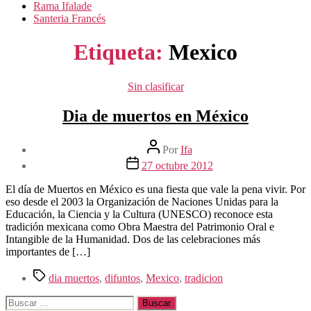
Rama Ifalade
Santeria Francés
Etiqueta:
Mexico
Categorías
Sin clasificar
Dia de muertos en México
Autor
Por
Ifa
de
Fecha
27 octubre 2012
la
de
entrada
la
El día de Muertos en México es una fiesta que vale la pena vivir. Por
entrada
eso desde el 2003 la Organización de Naciones Unidas para la
Educación, la Ciencia y la Cultura (UNESCO) reconoce esta
tradición mexicana como Obra Maestra del Patrimonio Oral e
Intangible de la Humanidad. Dos de las celebraciones más
importantes de […]
Etiquetas
dia muertos
,
difuntos
,
Mexico
,
tradicion
Buscar: