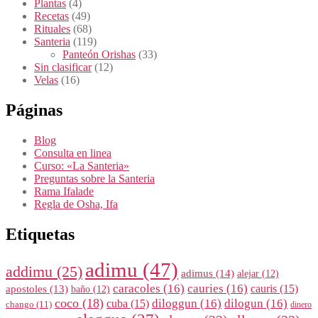
Plantas
(4)
Recetas
(49)
Rituales
(68)
Santeria
(119)
Panteón Orishas
(33)
Sin clasificar
(12)
Velas
(16)
Páginas
Blog
Consulta en linea
Curso: «La Santeria»
Preguntas sobre la Santeria
Rama Ifalade
Regla de Osha, Ifa
Etiquetas
adimu
(47)
addimu
(25)
adimus
(14)
alejar
(12)
caracoles
(16)
cauries
(16)
cauris
(15)
apostoles
(13)
baño
(12)
coco
(18)
diloggun
(16)
dilogun
(16)
cuba
(15)
chango
(11)
dinero