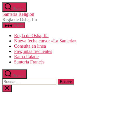
Saltar
Buscar
al
Santeria Religion
contenido
Regla de Osha, Ifa
Menú
Regla de Osha, Ifa
Nueva fecha curso: «La Santeria»
Consulta en linea
Preguntas frecuentes
Rama Ifalade
Santeria Francés
Buscar
Buscar:
Cerrar
la
búsqueda