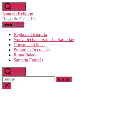
Saltar
Buscar
al
Santeria Religion
contenido
Regla de Osha, Ifa
Menú
Regla de Osha, Ifa
Nueva fecha curso: «La Santeria»
Consulta en linea
Preguntas frecuentes
Rama Ifalade
Santeria Francés
Buscar
Buscar:
Cerrar
la
búsqueda