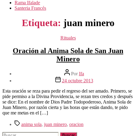
Rama Ifalade
Santeria Francés
Etiqueta:
juan minero
Categorías
Rituales
Oración al Anima Sola de San Juan
Minero
Autor
Por
Ifa
de
Fecha
24 octubre 2013
la
de
entrada
la
Esta oración se reza para pedir el regreso del ser amado. Primero, se
entrada
pide permiso a la Divina Providencia, se rezan tres credos y después
se dice: En el nombre de Dios Padre Todopoderoso, Anima Sola de
Juan Minero, por razón cierta y las horas que están dando, te pido
que me metas en el […]
Etiquetas
anima sola
,
juan minero
,
oracion
Buscar: