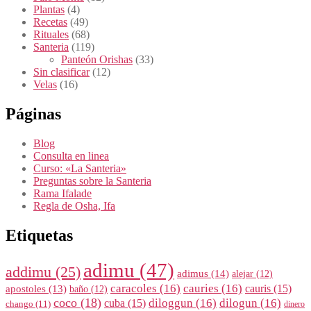
Plantas
(4)
Recetas
(49)
Rituales
(68)
Santeria
(119)
Panteón Orishas
(33)
Sin clasificar
(12)
Velas
(16)
Páginas
Blog
Consulta en linea
Curso: «La Santeria»
Preguntas sobre la Santeria
Rama Ifalade
Regla de Osha, Ifa
Etiquetas
adimu
(47)
addimu
(25)
adimus
(14)
alejar
(12)
caracoles
(16)
cauries
(16)
cauris
(15)
apostoles
(13)
baño
(12)
coco
(18)
diloggun
(16)
dilogun
(16)
cuba
(15)
chango
(11)
dinero