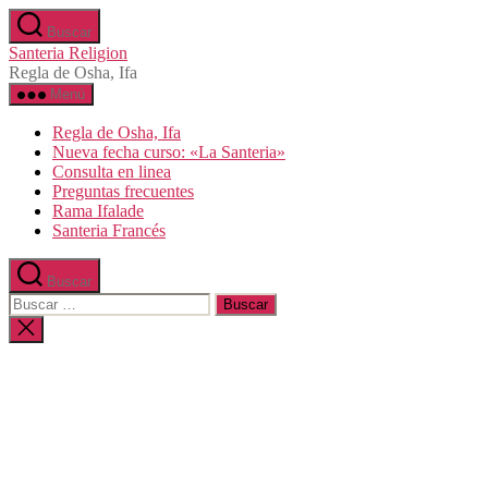
Saltar
Buscar
al
Santeria Religion
contenido
Regla de Osha, Ifa
Menú
Regla de Osha, Ifa
Nueva fecha curso: «La Santeria»
Consulta en linea
Preguntas frecuentes
Rama Ifalade
Santeria Francés
Buscar
Buscar:
Cerrar
la
búsqueda