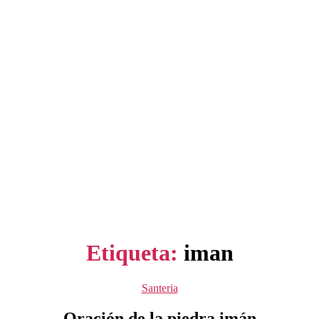
Etiqueta:
iman
Categorías
Santeria
Oración de la piedra imán