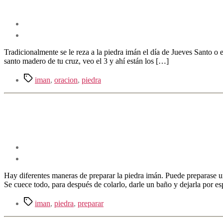
Tradicionalmente se le reza a la piedra imán el día de Jueves Santo o
santo madero de tu cruz, veo el 3 y ahí están los […]
Etiquetas
iman
,
oracion
,
piedra
Hay diferentes maneras de preparar la piedra imán. Puede preparase u
Se cuece todo, para después de colarlo, darle un baño y dejarla por esp
Etiquetas
iman
,
piedra
,
preparar