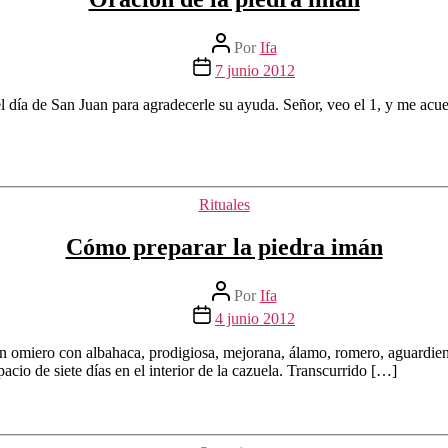
Autor
Por
Ifa
de
Fecha
7 junio 2012
la
de
entrada
la
 el día de San Juan para agradecerle su ayuda. Señor, veo el 1, y me ac
entrada
Categorías
Rituales
Cómo preparar la piedra imán
Autor
Por
Ifa
de
Fecha
4 junio 2012
la
de
entrada
la
n omiero con albahaca, prodigiosa, mejorana, álamo, romero, aguardient
entrada
acio de siete días en el interior de la cazuela. Transcurrido […]