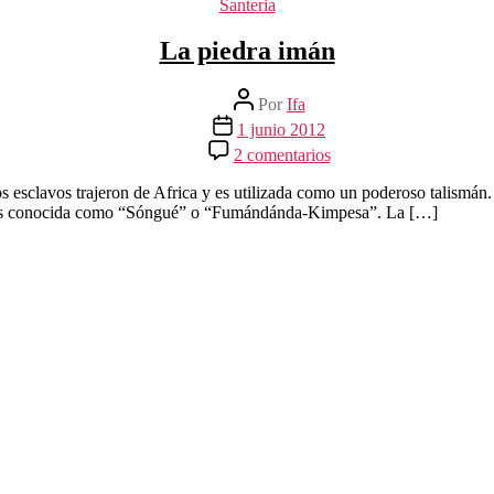
Categorías
Santeria
La piedra imán
Autor
Por
Ifa
de
Fecha
1 junio 2012
la
de
en
2 comentarios
entrada
la
La
entrada
piedra
s esclavos trajeron de Africa y es utilizada como un poderoso talismán
imán
ién es conocida como “Sóngué” o “Fumándánda-Kimpesa”. La […]