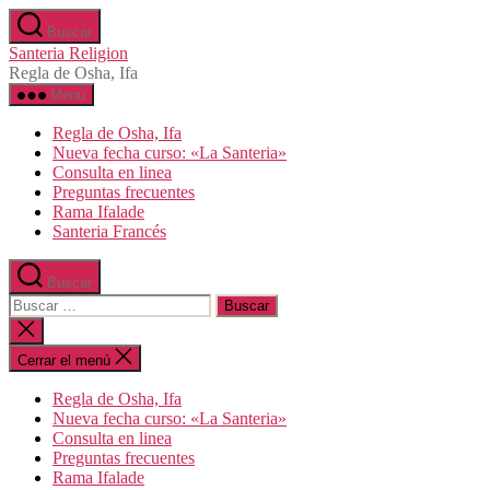
Saltar
Buscar
al
Santeria Religion
contenido
Regla de Osha, Ifa
Menú
Regla de Osha, Ifa
Nueva fecha curso: «La Santeria»
Consulta en linea
Preguntas frecuentes
Rama Ifalade
Santeria Francés
Buscar
Buscar:
Cerrar
la
búsqueda
Cerrar el menú
Regla de Osha, Ifa
Nueva fecha curso: «La Santeria»
Consulta en linea
Preguntas frecuentes
Rama Ifalade