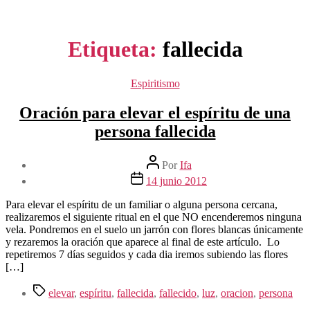
Etiqueta:
fallecida
Categorías
Espiritismo
Oración para elevar el espíritu de una
persona fallecida
Autor
Por
Ifa
de
Fecha
14 junio 2012
la
de
entrada
la
Para elevar el espíritu de un familiar o alguna persona cercana,
entrada
realizaremos el siguiente ritual en el que NO encenderemos ninguna
vela. Pondremos en el suelo un jarrón con flores blancas únicamente
y rezaremos la oración que aparece al final de este artículo. Lo
repetiremos 7 días seguidos y cada dia iremos subiendo las flores
[…]
Etiquetas
elevar
,
espíritu
,
fallecida
,
fallecido
,
luz
,
oracion
,
persona