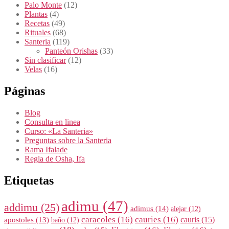
Palo Monte
(12)
Plantas
(4)
Recetas
(49)
Rituales
(68)
Santeria
(119)
Panteón Orishas
(33)
Sin clasificar
(12)
Velas
(16)
Páginas
Blog
Consulta en linea
Curso: «La Santeria»
Preguntas sobre la Santeria
Rama Ifalade
Regla de Osha, Ifa
Etiquetas
adimu
(47)
addimu
(25)
adimus
(14)
alejar
(12)
caracoles
(16)
cauries
(16)
cauris
(15)
apostoles
(13)
baño
(12)