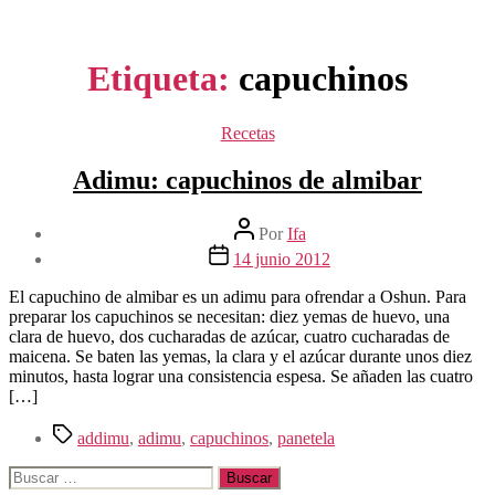
Etiqueta:
capuchinos
Categorías
Recetas
Adimu: capuchinos de almibar
Autor
Por
Ifa
de
Fecha
14 junio 2012
la
de
entrada
la
El capuchino de almibar es un adimu para ofrendar a Oshun. Para
entrada
preparar los capuchinos se necesitan: diez yemas de huevo, una
clara de huevo, dos cucharadas de azúcar, cuatro cucharadas de
maicena. Se baten las yemas, la clara y el azúcar durante unos diez
minutos, hasta lograr una consistencia espesa. Se añaden las cuatro
[…]
Etiquetas
addimu
,
adimu
,
capuchinos
,
panetela
Buscar: