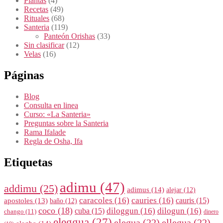
Plantas
(4)
Recetas
(49)
Rituales
(68)
Santeria
(119)
Panteón Orishas
(33)
Sin clasificar
(12)
Velas
(16)
Páginas
Blog
Consulta en linea
Curso: «La Santeria»
Preguntas sobre la Santeria
Rama Ifalade
Regla de Osha, Ifa
Etiquetas
adimu
(47)
addimu
(25)
adimus
(14)
alejar
(12)
caracoles
(16)
cauries
(16)
cauris
(15)
apostoles
(13)
baño
(12)
coco
(18)
diloggun
(16)
dilogun
(16)
cuba
(15)
chango
(11)
dinero
eleggua
(27)
elegua
(22)
ellegua
(22)