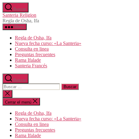
Saltar
Buscar
al
Santeria Religion
contenido
Regla de Osha, Ifa
Menú
Regla de Osha, Ifa
Nueva fecha curso: «La Santeria»
Consulta en linea
Preguntas frecuentes
Rama Ifalade
Santeria Francés
Buscar
Buscar:
Cerrar
la
búsqueda
Cerrar el menú
Regla de Osha, Ifa
Nueva fecha curso: «La Santeria»
Consulta en linea
Preguntas frecuentes
Rama Ifalade