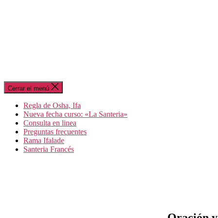
Cerrar el menú
Regla de Osha, Ifa
Nueva fecha curso: «La Santeria»
Consulta en linea
Preguntas frecuentes
Rama Ifalade
Santeria Francés
Oración y 