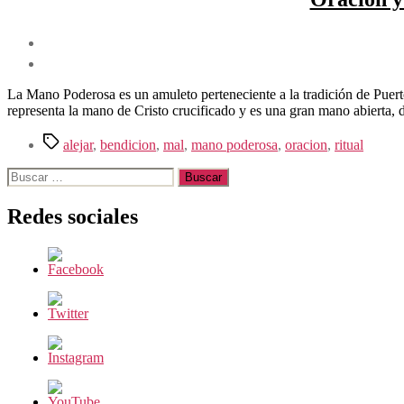
La Mano Poderosa es un amuleto perteneciente a la tradición de Puert
representa la mano de Cristo crucificado y es una gran mano abierta, 
Etiquetas
alejar
,
bendicion
,
mal
,
mano poderosa
,
oracion
,
ritual
Buscar:
Redes sociales