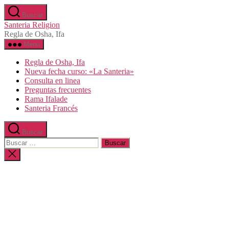
Saltar
Buscar
al
Santeria Religion
contenido
Regla de Osha, Ifa
Menú
Regla de Osha, Ifa
Nueva fecha curso: «La Santeria»
Consulta en linea
Preguntas frecuentes
Rama Ifalade
Santeria Francés
Buscar
Buscar:
Cerrar
la
búsqueda