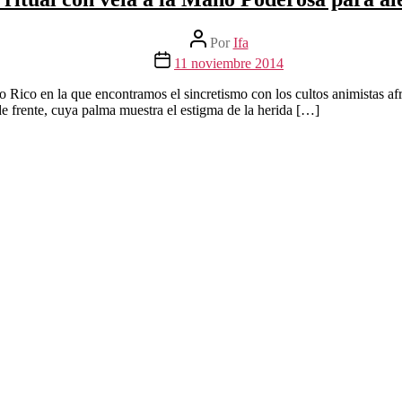
Autor
Por
Ifa
de
Fecha
11 noviembre 2014
la
de
entrada
la
o Rico en la que encontramos el sincretismo con los cultos animistas a
entrada
de frente, cuya palma muestra el estigma de la herida […]