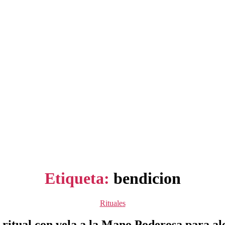
Etiqueta:
bendicion
Categorías
Rituales
ritual con vela a la Mano Poderosa para al