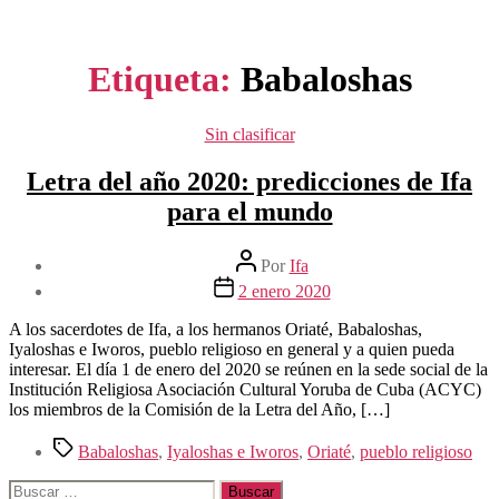
Etiqueta:
Babaloshas
Categorías
Sin clasificar
Letra del año 2020: predicciones de Ifa
para el mundo
Autor
Por
Ifa
de
Fecha
2 enero 2020
la
de
entrada
la
A los sacerdotes de Ifa, a los hermanos Oriaté, Babaloshas,
entrada
Iyaloshas e Iworos, pueblo religioso en general y a quien pueda
interesar. El día 1 de enero del 2020 se reúnen en la sede social de la
Institución Religiosa Asociación Cultural Yoruba de Cuba (ACYC)
los miembros de la Comisión de la Letra del Año, […]
Etiquetas
Babaloshas
,
Iyaloshas e Iworos
,
Oriaté
,
pueblo religioso
Buscar: