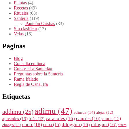
Plantas
(4)
Recetas
(49)
Rituales
(68)
Santeria
(119)
Panteón Orishas
(33)
Sin clasificar
(12)
Velas
(16)
Páginas
Blog
Consulta en linea
Curso: «La Santeria»
Preguntas sobre la Santeria
Rama Ifalade
Regla de Osha, Ifa
Etiquetas
adimu
(47)
addimu
(25)
adimus
(14)
alejar
(12)
caracoles
(16)
cauries
(16)
cauris
(15)
apostoles
(13)
baño
(12)
coco
(18)
diloggun
(16)
dilogun
(16)
cuba
(15)
chango
(11)
dinero