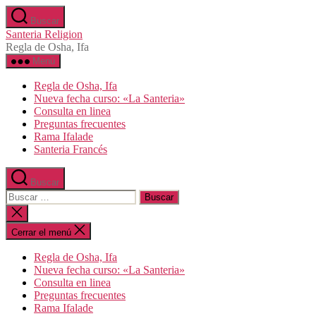
Saltar
Buscar
al
Santeria Religion
contenido
Regla de Osha, Ifa
Menú
Regla de Osha, Ifa
Nueva fecha curso: «La Santeria»
Consulta en linea
Preguntas frecuentes
Rama Ifalade
Santeria Francés
Buscar
Buscar:
Cerrar
la
búsqueda
Cerrar el menú
Regla de Osha, Ifa
Nueva fecha curso: «La Santeria»
Consulta en linea
Preguntas frecuentes
Rama Ifalade