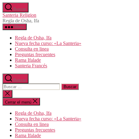
Saltar
Buscar
al
Santeria Religion
contenido
Regla de Osha, Ifa
Menú
Regla de Osha, Ifa
Nueva fecha curso: «La Santeria»
Consulta en linea
Preguntas frecuentes
Rama Ifalade
Santeria Francés
Buscar
Buscar:
Cerrar
la
búsqueda
Cerrar el menú
Regla de Osha, Ifa
Nueva fecha curso: «La Santeria»
Consulta en linea
Preguntas frecuentes
Rama Ifalade