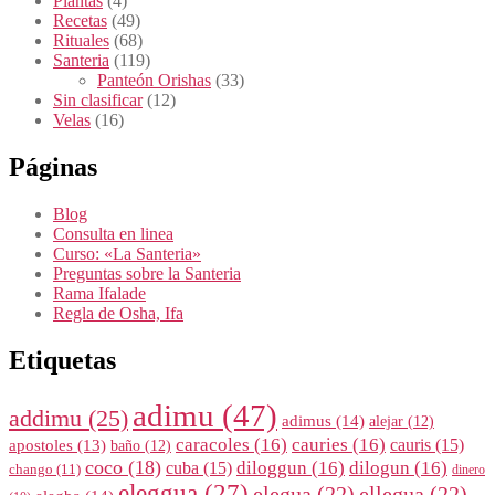
Plantas
(4)
Recetas
(49)
Rituales
(68)
Santeria
(119)
Panteón Orishas
(33)
Sin clasificar
(12)
Velas
(16)
Páginas
Blog
Consulta en linea
Curso: «La Santeria»
Preguntas sobre la Santeria
Rama Ifalade
Regla de Osha, Ifa
Etiquetas
adimu
(47)
addimu
(25)
adimus
(14)
alejar
(12)
caracoles
(16)
cauries
(16)
cauris
(15)
apostoles
(13)
baño
(12)
coco
(18)
diloggun
(16)
dilogun
(16)
cuba
(15)
chango
(11)
dinero
eleggua
(27)
elegua
(22)
ellegua
(22)