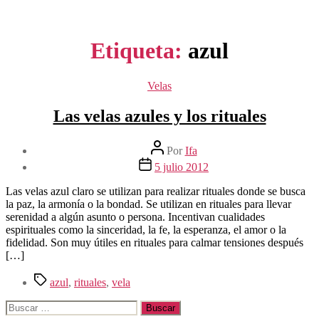
Etiqueta:
azul
Categorías
Velas
Las velas azules y los rituales
Autor
Por
Ifa
de
Fecha
5 julio 2012
la
de
entrada
la
Las velas azul claro se utilizan para realizar rituales donde se busca
entrada
la paz, la armonía o la bondad. Se utilizan en rituales para llevar
serenidad a algún asunto o persona. Incentivan cualidades
espirituales como la sinceridad, la fe, la esperanza, el amor o la
fidelidad. Son muy útiles en rituales para calmar tensiones después
[…]
Etiquetas
azul
,
rituales
,
vela
Buscar: