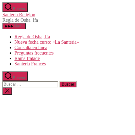
Saltar
Buscar
al
Santeria Religion
contenido
Regla de Osha, Ifa
Menú
Regla de Osha, Ifa
Nueva fecha curso: «La Santeria»
Consulta en linea
Preguntas frecuentes
Rama Ifalade
Santeria Francés
Buscar
Buscar:
Cerrar
la
búsqueda