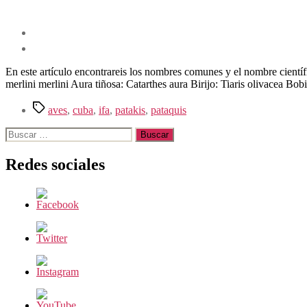
En este artículo encontrareis los nombres comunes y el nombre científi
merlini merlini Aura tiñosa: Catarthes aura Birijo: Tiaris olivacea Bo
Etiquetas
aves
,
cuba
,
ifa
,
patakis
,
pataquis
Buscar:
Redes sociales