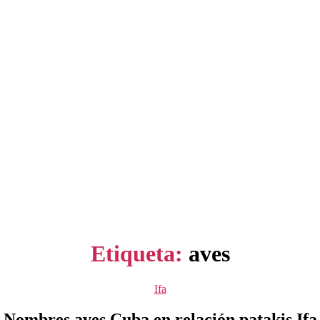
Etiqueta:
aves
Categorías
Ifa
Nombres aves Cuba en relación patakis Ifa