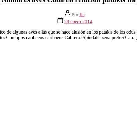
Autor
Por
Ifa
de
Fecha
29 enero 2014
la
de
entrada
la
co de algunas aves a las que se hace alusión en los patakis de los odus 
entrada
bito: Contopus caribaeus caribaeus Cabrero: Spindalis zena pretrei Cao: