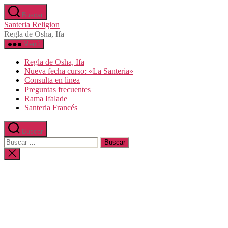
Saltar
Buscar
al
Santeria Religion
contenido
Regla de Osha, Ifa
Menú
Regla de Osha, Ifa
Nueva fecha curso: «La Santeria»
Consulta en linea
Preguntas frecuentes
Rama Ifalade
Santeria Francés
Buscar
Buscar:
Cerrar
la
búsqueda