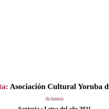
ta:
Asociación Cultural Yoruba 
Categorías
Ifa
Santeria
Santeria : Letra del año 2021