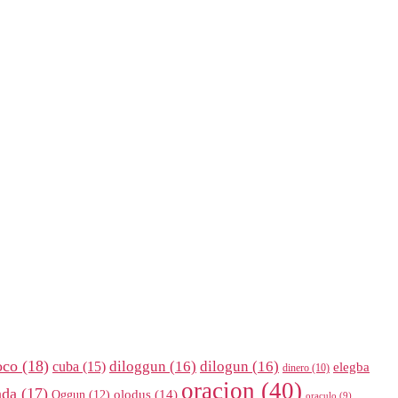
oco
(18)
diloggun
(16)
dilogun
(16)
cuba
(15)
elegba
dinero
(10)
oracion
(40)
nda
(17)
olodus
(14)
Oggun
(12)
oraculo
(9)