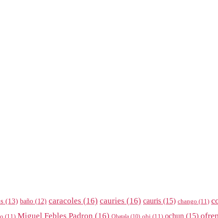
c
caracoles
(16)
cauries
(16)
cauris
(15)
es
(13)
baño
(12)
chango
(11)
ofre
Miguel Febles Padron
(16)
ochun
(15)
ño
(11)
obi
(11)
Obatala
(10)