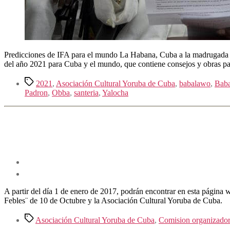
Predicciones de IFA para el mundo La Habana, Cuba a la madrugada d
del año 2021 para Cuba y el mundo, que contiene consejos y obras p
Etiquetas
2021
,
Asociación Cultural Yoruba de Cuba
,
babalawo
,
Baba
Padron
,
Obba
,
santeria
,
Yalocha
A partir del día 1 de enero de 2017, podrán encontrar en esta págin
Febles¨ de 10 de Octubre y la Asociación Cultural Yoruba de Cuba.
Etiquetas
Asociación Cultural Yoruba de Cuba
,
Comision organizador