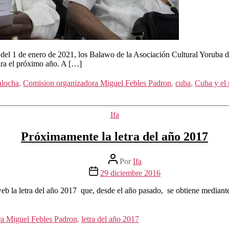
el 1 de enero de 2021, los Balawo de la Asociación Cultural Yoruba d
ara el próximo año. A […]
locha
,
Comision organizadora Miguel Febles Padron
,
cuba
,
Cuba y el
Categorías
Ifa
Próximamente la letra del año 2017
Autor
Por
Ifa
de
Fecha
29 diciembre 2016
la
de
entrada
la
a web la letra del año 2017 que, desde el año pasado, se obtiene medi
entrada
a Miguel Febles Padron
,
letra del año 2017