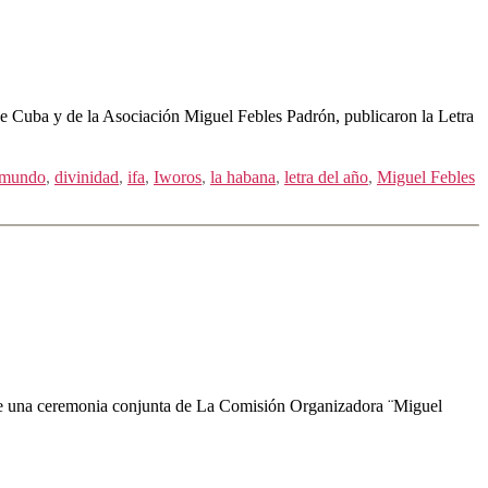
e Cuba y de la Asociación Miguel Febles Padrón, publicaron la Letra
 mundo
,
divinidad
,
ifa
,
Iworos
,
la habana
,
letra del año
,
Miguel Febles
ante una ceremonia conjunta de La Comisión Organizadora ¨Miguel