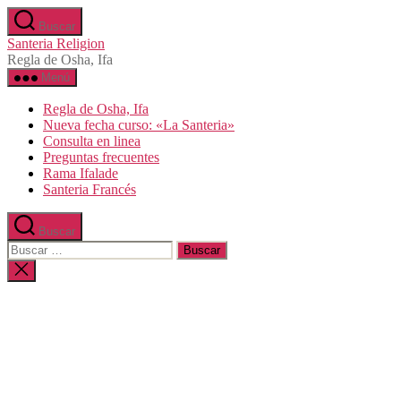
Saltar
Buscar
al
Santeria Religion
contenido
Regla de Osha, Ifa
Menú
Regla de Osha, Ifa
Nueva fecha curso: «La Santeria»
Consulta en linea
Preguntas frecuentes
Rama Ifalade
Santeria Francés
Buscar
Buscar:
Cerrar
la
búsqueda