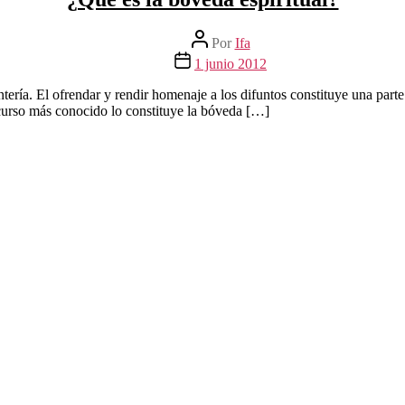
Autor
Por
Ifa
de
Fecha
1 junio 2012
la
de
entrada
la
ería. El ofrendar y rendir homenaje a los difuntos constituye una parte 
entrada
ecurso más conocido lo constituye la bóveda […]