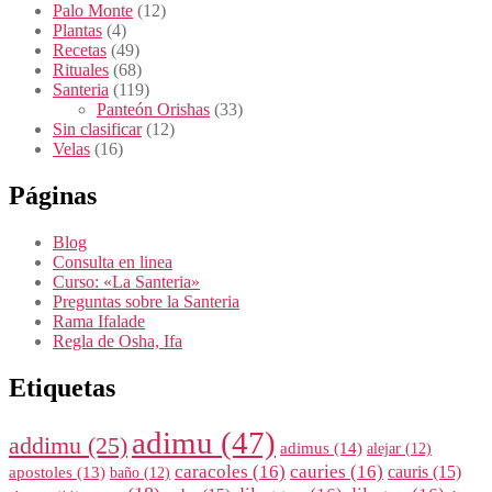
Palo Monte
(12)
Plantas
(4)
Recetas
(49)
Rituales
(68)
Santeria
(119)
Panteón Orishas
(33)
Sin clasificar
(12)
Velas
(16)
Páginas
Blog
Consulta en linea
Curso: «La Santeria»
Preguntas sobre la Santeria
Rama Ifalade
Regla de Osha, Ifa
Etiquetas
adimu
(47)
addimu
(25)
adimus
(14)
alejar
(12)
caracoles
(16)
cauries
(16)
cauris
(15)
apostoles
(13)
baño
(12)