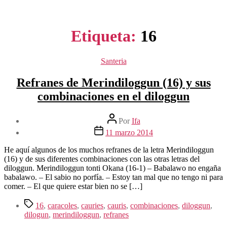
Etiqueta:
16
Categorías
Santeria
Refranes de Merindiloggun (16) y sus
combinaciones en el diloggun
Autor
Por
Ifa
de
Fecha
11 marzo 2014
la
de
entrada
la
He aquí algunos de los muchos refranes de la letra Merindiloggun
entrada
(16) y de sus diferentes combinaciones con las otras letras del
diloggun. Merindiloggun tonti Okana (16-1) – Babalawo no engaña
babalawo. – El sabio no porfía. – Estoy tan mal que no tengo ni para
comer. – El que quiere estar bien no se […]
Etiquetas
16
,
caracoles
,
cauries
,
cauris
,
combinaciones
,
diloggun
,
dilogun
,
merindiloggun
,
refranes