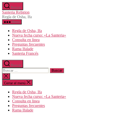
Saltar
Buscar
al
Santeria Religion
contenido
Regla de Osha, Ifa
Menú
Regla de Osha, Ifa
Nueva fecha curso: «La Santeria»
Consulta en linea
Preguntas frecuentes
Rama Ifalade
Santeria Francés
Buscar
Buscar:
Cerrar
la
búsqueda
Cerrar el menú
Regla de Osha, Ifa
Nueva fecha curso: «La Santeria»
Consulta en linea
Preguntas frecuentes
Rama Ifalade