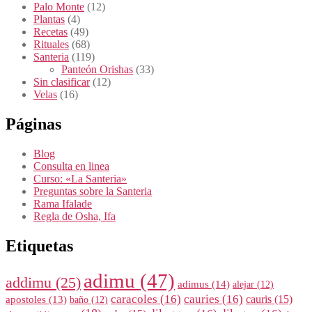
Palo Monte
(12)
Plantas
(4)
Recetas
(49)
Rituales
(68)
Santeria
(119)
Panteón Orishas
(33)
Sin clasificar
(12)
Velas
(16)
Páginas
Blog
Consulta en linea
Curso: «La Santeria»
Preguntas sobre la Santeria
Rama Ifalade
Regla de Osha, Ifa
Etiquetas
adimu
(47)
addimu
(25)
adimus
(14)
alejar
(12)
caracoles
(16)
cauries
(16)
cauris
(15)
apostoles
(13)
baño
(12)