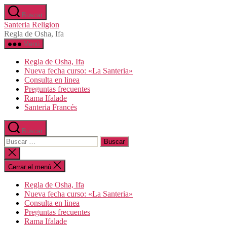
Saltar
Buscar
al
Santeria Religion
contenido
Regla de Osha, Ifa
Menú
Regla de Osha, Ifa
Nueva fecha curso: «La Santeria»
Consulta en linea
Preguntas frecuentes
Rama Ifalade
Santeria Francés
Buscar
Buscar:
Cerrar
la
búsqueda
Cerrar el menú
Regla de Osha, Ifa
Nueva fecha curso: «La Santeria»
Consulta en linea
Preguntas frecuentes
Rama Ifalade