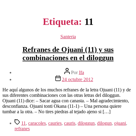
Etiqueta:
11
Categorías
Santeria
Refranes de Ojuani (11) y sus
combinaciones en el diloggun
Autor
Por
Ifa
de
Fecha
24 octubre 2012
la
de
entrada
la
He aquí algunos de los muchos refranes de la letra Ojuani (11) y de
entrada
sus diferentes combinaciones con las otras letras del diloggun.
Ojuani (11) dice: – Sacar agua con canasta. – Mal agradecimiento,
desconfianza. Ojuani tonti Okana (11-1) – Una persona quiere
tumbar a la otra. – No tires piedras al tejado ajeno si […]
Etiquetas
11
,
caracoles
,
cauries
,
cauris
,
diloggun
,
dilogun
,
ojuani
,
refranes