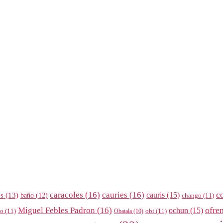
c
caracoles
(16)
cauries
(16)
cauris
(15)
es
(13)
baño
(12)
chango
(11)
ofre
Miguel Febles Padron
(16)
ochun
(15)
ño
(11)
obi
(11)
Obatala
(10)