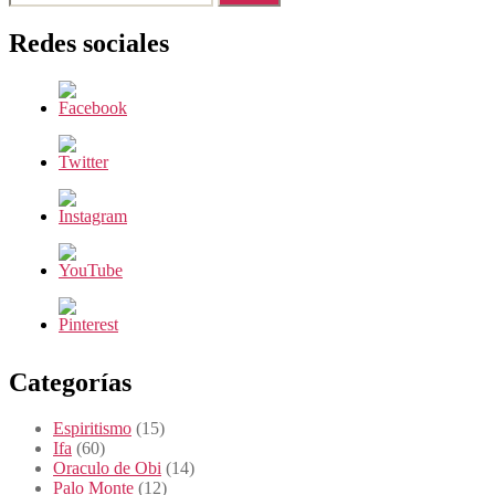
Redes sociales
Categorías
Espiritismo
(15)
Ifa
(60)
Oraculo de Obi
(14)
Palo Monte
(12)