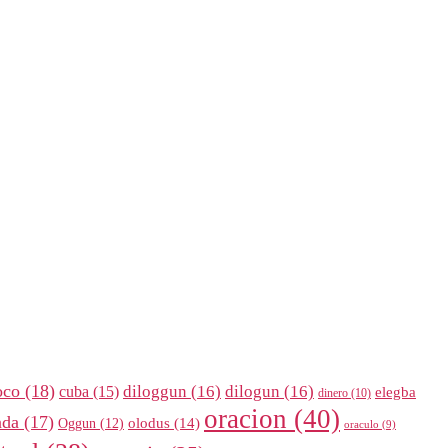
oco
(18)
diloggun
(16)
dilogun
(16)
cuba
(15)
elegba
dinero
(10)
oracion
(40)
nda
(17)
olodus
(14)
Oggun
(12)
oraculo
(9)