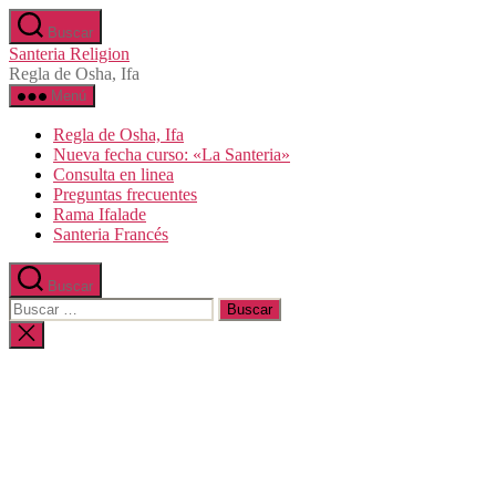
Saltar
Buscar
al
Santeria Religion
contenido
Regla de Osha, Ifa
Menú
Regla de Osha, Ifa
Nueva fecha curso: «La Santeria»
Consulta en linea
Preguntas frecuentes
Rama Ifalade
Santeria Francés
Buscar
Buscar:
Cerrar
la
búsqueda