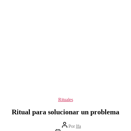
Categorías
Rituales
Ritual para solucionar un problema
Autor
Por
Ifa
de