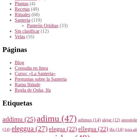
Plantas
(4)
Recetas
(49)
Rituales
(68)
Santeria
(119)
Panteón Orishas
(33)
Sin clasificar
(12)
Velas
(16)
Páginas
Blog
Consulta en linea
Curso: «La Santeria»
Preguntas sobre la Santeria
Rama Ifalade
Regla de Osha, Ifa
Etiquetas
adimu
(47)
addimu
(25)
adimus
(14)
apostol
alejar
(12)
eleggua
(27)
elegua
(22)
ellegua
(22)
(14)
ifa
(14)
letra a