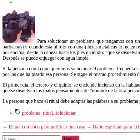
Para solucionar un problema que tengamos con una 
barbacoas) y cuando esta al rojo con una pinzas metálicas lo metemos
por encima, desde la cabeza hasta los pies diciendo: “que se disuelva
Después se puede enjuagar con agua limpia.
Si la persona con la que queremos solucionar el problema frecuenta la
por los que ha pisado esa persona. Se sigue el mismo procedimiento d
El primer día, el tercero y el quinto, se enciende incienso en la habit
que se disuelvan los malos pensamientos de “nombre de la otra person
La persona que hace el ritual debe adaptar las palabras a su problema 
Etiquetas
problema
,
ritual
,
solucionar
←
Ritual con coco para purificar una casa
→
Baño espiritual para la 
Buscar: