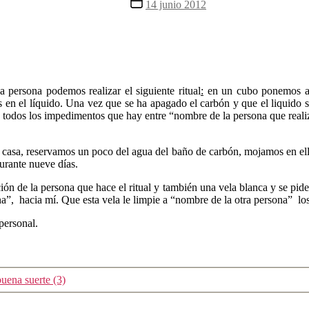
Fecha
14 junio 2012
la
de
entrada
la
entrada
persona podemos realizar el siguiente ritual
:
en un cubo ponemos ag
 en el líquido. Una vez que se ha apagado el carbón y que el liquido se
n todos los impedimentos que hay entre “nombre de la persona que realiz
 casa, reservamos un poco del agua del baño de carbón, mojamos en ella 
urante nueve días.
ación de la persona que hace el ritual y también una vela blanca y se pid
a”, hacia mí. Que esta vela le limpie a “nombre de la otra persona” lo
personal.
buena suerte (3)