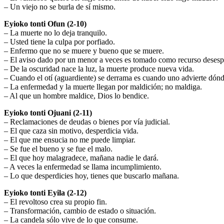
– Un viejo no se burla de sí mismo.
Eyioko tonti Ofun (2-10)
– La muerte no lo deja tranquilo.
– Usted tiene la culpa por porfiado.
– Enfermo que no se muere y bueno que se muere.
– El aviso dado por un menor a veces es tomado como recurso desesp
– De la oscuridad nace la luz, la muerte produce nueva vida.
– Cuando el otí (aguardiente) se derrama es cuando uno advierte dónd
– La enfermedad y la muerte llegan por maldición; no maldiga.
– Al que un hombre maldice, Dios lo bendice.
Eyioko tonti Ojuani (2-11)
– Reclamaciones de deudas o bienes por vía judicial.
– El que caza sin motivo, desperdicia vida.
– El que me ensucia no me puede limpiar.
– Se fue el bueno y se fue el malo.
– El que hoy malagradece, mañana nadie le dará.
– A veces la enfermedad se llama incumplimiento.
– Lo que desperdicies hoy, tienes que buscarlo mañana.
Eyioko tonti Eyila (2-12)
– El revoltoso crea su propio fin.
– Transformación, cambio de estado o situación.
– La candela sólo vive de lo que consume.