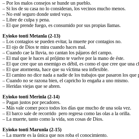
– Por los malos consejos se hunde un pueblo.
– Si los de su casa no lo consideran, los vecinos mucho menos.
– No esté seguro donde usted vaya.
– Libre de culpa y pena.
– El que prende fuego, es consumido por sus propias llamas.
Eyioko tonti Metanla (2-13)
– Los contagios se pueden evitar, la muerte por contagios no.
– El ojo de Dios te mira cuando haces mal.
– Cuando cae la lluvia, no cantan los pájaros del campo.
– El mal que le haces al prójimo te vuelve por la mano de éste.
– El que cree que un enemigo es débil, es como el que cree que una c
– El que atormenta, hace que su víctima sea inflexible.
– El camino no dice nada a nadie de los trabajos que pasaron los que p
– Cuando no se razona bien, el capricho lo engaña a uno mismo.
– Heridas viejas que se abren.
Eyioko tonti Merinla (2-14)
– Pagan justos por pecadores.
– Más vale comer poco todos los días que mucho de una sola vez.
– El barco sale de recorrido pero regresa como las olas a la orilla.
– La muerte, tanto como la vida, son cosas de Dios.
Eyioko tonti Marunla (2-15)
– La muerte es la única que nos roba el conocimiento.