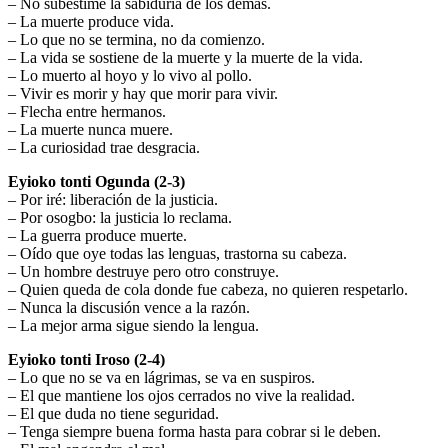
– No subestime la sabiduría de los demás.
– La muerte produce vida.
– Lo que no se termina, no da comienzo.
– La vida se sostiene de la muerte y la muerte de la vida.
– Lo muerto al hoyo y lo vivo al pollo.
– Vivir es morir y hay que morir para vivir.
– Flecha entre hermanos.
– La muerte nunca muere.
– La curiosidad trae desgracia.
Eyioko tonti Ogunda (2-3)
– Por iré: liberación de la justicia.
– Por osogbo: la justicia lo reclama.
– La guerra produce muerte.
– Oído que oye todas las lenguas, trastorna su cabeza.
– Un hombre destruye pero otro construye.
– Quien queda de cola donde fue cabeza, no quieren respetarlo.
– Nunca la discusión vence a la razón.
– La mejor arma sigue siendo la lengua.
Eyioko tonti Iroso (2-4)
– Lo que no se va en lágrimas, se va en suspiros.
– El que mantiene los ojos cerrados no vive la realidad.
– El que duda no tiene seguridad.
– Tenga siempre buena forma hasta para cobrar si le deben.