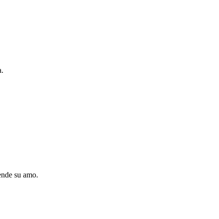
a.
iende su amo.