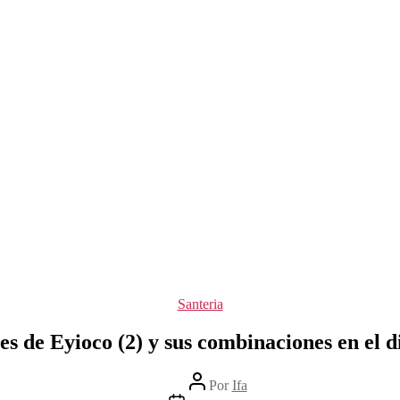
Categorías
Santeria
es de Eyioco (2) y sus combinaciones en el d
Autor
Por
Ifa
de