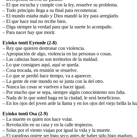
– El que escucha y cumple con la ley, resuelve su problema.
– Todo principio llega a su final para recomenzar.
– El mundo estaba malo y Dios mandó la ley para arreglarlo.
– El que hace mal no recibe bien.
– Diga siempre la verdad para que la suerte lo acompañe.
– Para nacer hay que morir.
Eyioko tonti Eyeunle (2-8)
– Rey que quieren destronar con violencia.
– Apropiación de algo, violencia en las personas o cosas.
– Las cabezas huecas son territorios de la maldad.
– Lo que consigues aquí, aquí se queda.
– Cosa trocada, en reunión se resuelve.
– Lo que se perdió hace tiempo, va a aparecer.
– La gente de este mundo no se junta con la del otro.
– Nunca las cosas se vuelven a hacer igual.
– Por mucho que se sepa, siempre algún conocimiento nos falta.
– Nada de lo que usted haga en la ciudad, le será beneficioso.
– En los ojos del joven arde la llama y en los ojos del viejo brilla la lu
Eyioko tonti Osa (2-9)
– La muerte es quien nos hace volar.
– Revolución en su casa y en la calle tropiezos.
– Solas por el viento viajan por igual la vida y la muerte.
– El vanidoso quiere ser higo seco antes de haber sido higo maduro.