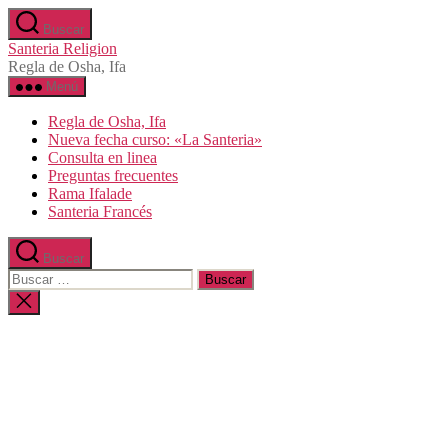
Saltar
Buscar
al
Santeria Religion
contenido
Regla de Osha, Ifa
Menú
Regla de Osha, Ifa
Nueva fecha curso: «La Santeria»
Consulta en linea
Preguntas frecuentes
Rama Ifalade
Santeria Francés
Buscar
Buscar:
Cerrar
la
búsqueda