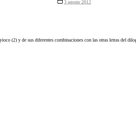
Fecha
3 agosto 2012
la
de
entrada
la
entrada
ioco (2) y de sus diferentes combinaciones con las otras letras del dil