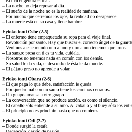
– El mal engendra el mal.
– La noche no deja reposar al día.
– El sueño de la noche no es la realidad de mañana.
– Por mucho que cerremos los ojos, la realidad no desaparece.
– La muerte está en su casa y tiene hambre.
Eyioko tonti Oshe (2-5)
– El enfermo tiene empaquetada su ropa para el viaje final.
– Revolución por santo. Hay que buscar el correcto ángel de la guard
– Venimos a este mundo uno a uno y uno a uno tenemos que irnos.
– La sangre presa en ti es tu vida, cuídala.
– Nosotros no tenemos nada en común con los demás.
– Su salud le da vida; el descuido de ésta le da muerte.
– El pájaro preso no aprende a volar.
Eyioko tonti Obara (2-6)
– El que paga lo que debe, satisfacción le queda.
– Por quedar mal con un santo tiene los caminos cerrados.
– Un guapo amansa a otro guapo.
– La conversación que no produce acción, es como el silencio.
– El caballo sólo entiende a su amo. Al caballo y al buey sólo los ent
– El principio no es principio hasta que no comienza.
Eyioko tonti Odi (2-7)
– Donde surgió la estafa.
– Decepción, desvío de pasión.