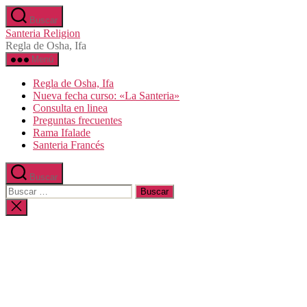
Saltar
Buscar
al
Santeria Religion
contenido
Regla de Osha, Ifa
Menú
Regla de Osha, Ifa
Nueva fecha curso: «La Santeria»
Consulta en linea
Preguntas frecuentes
Rama Ifalade
Santeria Francés
Buscar
Buscar:
Cerrar
la
búsqueda