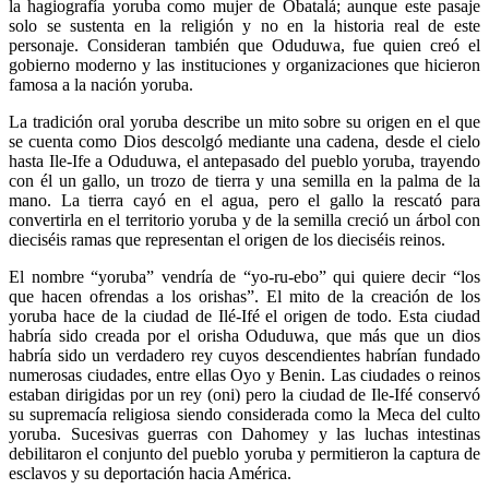
la hagiografía yoruba como mujer de Obatalá; aunque este pasaje
solo se sustenta en la religión y no en la historia real de este
personaje. Consideran también que Oduduwa, fue quien creó el
gobierno moderno y las instituciones y organizaciones que hicieron
famosa a la nación yoruba.
La tradición oral yoruba describe un mito sobre su origen en el que
se cuenta como Dios descolgó mediante una cadena, desde el cielo
hasta Ile-Ife a Oduduwa, el antepasado del pueblo yoruba, trayendo
con él un gallo, un trozo de tierra y una semilla en la palma de la
mano. La tierra cayó en el agua, pero el gallo la rescató para
convertirla en el territorio yoruba y de la semilla creció un árbol con
dieciséis ramas que representan el origen de los dieciséis reinos.
El nombre “yoruba” vendría de “yo-ru-ebo” qui quiere decir “los
que hacen ofrendas a los orishas”. El mito de la creación de los
yoruba hace de la ciudad de Ilé-Ifé el origen de todo. Esta ciudad
habría sido creada por el orisha Oduduwa, que más que un dios
habría sido un verdadero rey cuyos descendientes habrían fundado
numerosas ciudades, entre ellas Oyo y Benin. Las ciudades o reinos
estaban dirigidas por un rey (oni) pero la ciudad de Ile-Ifé conservó
su supremacía religiosa siendo considerada como la Meca del culto
yoruba. Sucesivas guerras con Dahomey y las luchas intestinas
debilitaron el conjunto del pueblo yoruba y permitieron la captura de
esclavos y su deportación hacia América.