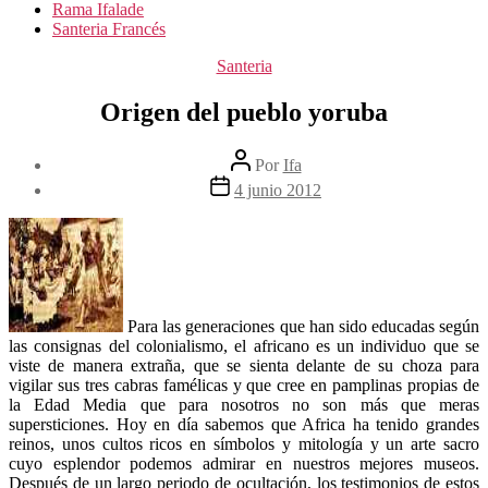
Rama Ifalade
Santeria Francés
Categorías
Santeria
Origen del pueblo yoruba
Autor
Por
Ifa
de
Fecha
4 junio 2012
la
de
entrada
la
entrada
Para las generaciones que han sido educadas según
las consignas del colonialismo, el africano es un individuo que se
viste de manera extraña, que se sienta delante de su choza para
vigilar sus tres cabras famélicas y que cree en pamplinas propias de
la Edad Media que para nosotros no son más que meras
supersticiones. Hoy en día sabemos que Africa ha tenido grandes
reinos, unos cultos ricos en símbolos y mitología y un arte sacro
cuyo esplendor podemos admirar en nuestros mejores museos.
Después de un largo periodo de ocultación, los testimonios de estos