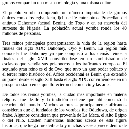
grupos compartían una misma mitología y una misma cultura.
El pueblo yoruba comprende un número importante de grupos
étnicos como los egba, ketu, ijebu e ife entre otros. Procedían del
antiguo Dahomey (actual Benin), de Togo y en su mayoría del
suroeste de Nigeria. La población actual yoruba ronda los 40
millones de personas.
Tres reinos principales protagonizaron la vida de la región hasta
finales del siglo XIX: Dahomey, Oyo y Benin. La región más
conocida fue Dahomey ya que conquistó a los demás reinos a
finales del siglo XVII convirtiéndose en un suministrador de
esclavos que vendía sus prisioneros a los traficantes europeos. El
segundo gran reino es el de Oyo, que tuvo un gran poder político y
el tercer reino histórico del Africa occidental es Benin que extendió
su poder desde el siglo XIII hasta el siglo XIX, convirtiéndose en un
próspero estado en el que florecieron el comercio y las artes.
De todos los reinos yorubas, la ciudad más importante en materia
religiosa fue Ilé-Ifé y la tradición sostiene que ahí comenzó la
creación del mundo. Muchos autores – principalmente africanos-
consideran que el fundador de los yorubas fue Oduduwa, de origen
árabe. Algunos consideran que provenía de La Meca, el Alto Egipto
o del Nilo. Existen numerosas historias acerca de esta figura
histórica, que luego fue deificado y muchas veces aparece dentro de