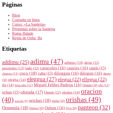
Páginas
Blog
Consulta en linea
Curso: «La Santeria»
Preguntas sobre la Santeria
Rama Ifalade
Regla de Osha, Ifa
Etiquetas
adimu
(47)
addimu
(25)
adimus
(14)
alejar
(12)
caracoles
(16)
cauries
(16)
cauris
(15)
apostoles
(13)
baño
(12)
coco
(18)
diloggun
(16)
dilogun
(16)
cuba
(15)
chango
(11)
dinero
eleggua
(27)
elegua
(22)
ellegua
(22)
elegba
(14)
(10)
Miguel Febles Padron
(16)
ifa
(14)
letra año
(11)
obi
(11)
Obatala
(10)
oracion
ofrenda
(17)
ochun
(15)
olodus
(14)
Oggun
(12)
orishas
(49)
(40)
orichas
(18)
orisha
(10)
oraculo
(9)
panteon
(32)
Orunmila
(18)
Oshun
(16)
Oshosi
(10)
Oya
(10)