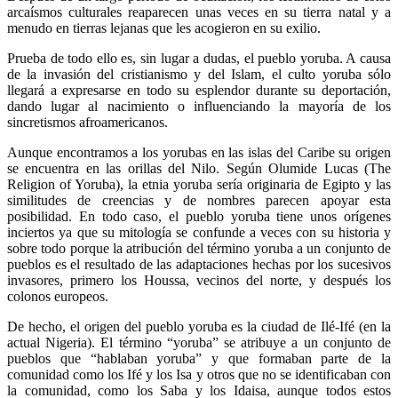
arcaísmos culturales reaparecen unas veces en su tierra natal y a
menudo en tierras lejanas que les acogieron en su exilio.
Prueba de todo ello es, sin lugar a dudas, el pueblo yoruba. A causa
de la invasión del cristianismo y del Islam, el culto yoruba sólo
llegará a expresarse en todo su esplendor durante su deportación,
dando lugar al nacimiento o influenciando la mayoría de los
sincretismos afroamericanos.
Aunque encontramos a los yorubas en las islas del Caribe su origen
se encuentra en las orillas del Nilo. Según Olumide Lucas (The
Religion of Yoruba), la etnia yoruba sería originaria de Egipto y las
similitudes de creencias y de nombres parecen apoyar esta
posibilidad. En todo caso, el pueblo yoruba tiene unos orígenes
inciertos ya que su mitología se confunde a veces con su historia y
sobre todo porque la atribución del término yoruba a un conjunto de
pueblos es el resultado de las adaptaciones hechas por los sucesivos
invasores, primero los Houssa, vecinos del norte, y después los
colonos europeos.
De hecho, el origen del pueblo yoruba es la ciudad de Ilé-Ifé (en la
actual Nigeria). El término “yoruba” se atribuye a un conjunto de
pueblos que “hablaban yoruba” y que formaban parte de la
comunidad como los Ifé y los Isa y otros que no se identificaban con
la comunidad, como los Saba y los Idaisa, aunque todos estos