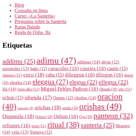
Blog
Consulta en linea
Curso: «La Santeria»
Preguntas sobre la Santeria
Rama Ifalade
Regla de Osha, Ifa
Etiquetas
adimu
(47)
addimu
(25)
adimus
(14)
alejar
(12)
caracoles
(16)
cauries
(16)
cauris
(15)
apostoles
(13)
baño
(12)
coco
(18)
diloggun
(16)
dilogun
(16)
cuba
(15)
chango
(11)
dinero
eleggua
(27)
elegua
(22)
ellegua
(22)
elegba
(14)
(10)
Miguel Febles Padron
(16)
ifa
(14)
letra año
(11)
obi
(11)
Obatala
(10)
oracion
ofrenda
(17)
ochun
(15)
olodus
(14)
Oggun
(12)
orishas
(49)
(40)
orichas
(18)
orisha
(10)
oraculo
(9)
panteon
(32)
Orunmila
(18)
Oshun
(16)
Oshosi
(10)
Oya
(10)
ritual
(38)
santeria
(25)
refranes
(16)
Shango
rezo
(11)
(14)
vela
(13)
Yemaya
(12)