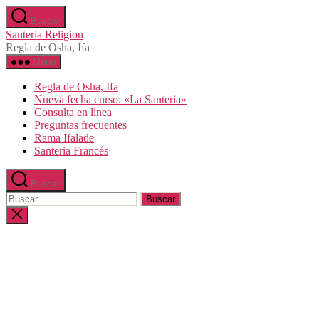
Saltar
Buscar
al
Santeria Religion
contenido
Regla de Osha, Ifa
Menú
Regla de Osha, Ifa
Nueva fecha curso: «La Santeria»
Consulta en linea
Preguntas frecuentes
Rama Ifalade
Santeria Francés
Buscar
Buscar:
Cerrar
la
búsqueda