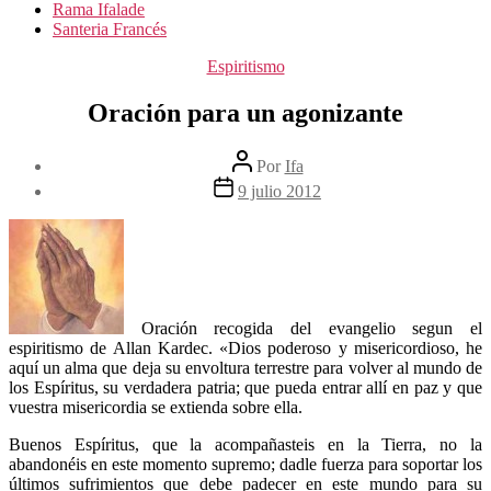
Rama Ifalade
Santeria Francés
Categorías
Espiritismo
Oración para un agonizante
Autor
Por
Ifa
de
Fecha
9 julio 2012
la
de
entrada
la
entrada
Oración recogida del evangelio segun el
espiritismo de Allan Kardec. «Dios poderoso y misericordioso, he
aquí un alma que deja su envoltura terrestre para volver al mundo de
los Espíritus, su verdadera patria; que pueda entrar allí en paz y que
vuestra misericordia se extienda sobre ella.
Buenos Espíritus, que la acompañasteis en la Tierra, no la
abandonéis en este momento supremo; dadle fuerza para soportar los
últimos sufrimientos que debe padecer en este mundo para su