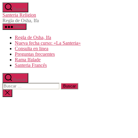
Saltar
Buscar
al
Santeria Religion
contenido
Regla de Osha, Ifa
Menú
Regla de Osha, Ifa
Nueva fecha curso: «La Santeria»
Consulta en linea
Preguntas frecuentes
Rama Ifalade
Santeria Francés
Buscar
Buscar:
Cerrar
la
búsqueda