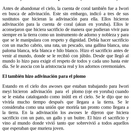
Antes de abandonar el cielo, la cuenta de coral también fue a Iwori
en busca de adivinación. Este sin embargo, indicó a tres de sus
sustitutos que hicieran la adivinación para ella. Ellos hicieron
adivinación para la cuenta de coral (akun en yoruba). Ellos le
aconsejaron que hiciera sacrificio de manera que pudieran vivir para
siempre en la tierra como un instrumento de adorno y nobleza y para
que se le manipulara con respeto y dignidad. Debía hacer sacrificio
con un macho cabrio, una rata, un pescado, una gallina blanca, una
paloma blanca, tela blanca e hilo blanco. Hizo el sacrificio antes de
venir al mundo, donde se le recibió con júbilo. Desde que llegó al
mundo lo hizo para exigir el respeto de todos y cada uno hasta este
día. Se le asocia con la aristocracia real y los adornos ceremoniales.
El también hizo adivinación para el plomo
Estando en el cielo dos awoses que estaban trabajando para Iwori
meyi hicieron adivinación para el plomo (oje en yoruba) cuando
se le estaba catalogando como inútil en el cielo. Se le dijo que no
viviría mucho tiempo después que llegara a la tierra. Se le
consideraba como una unión que moriría tan pronto como llegara a
la tierra. En la adivinación los awoses le dijeron que hiciera
sacrificio con un pato, un gallo y un buitre. El hizo el sacrificio y
vino al mundo donde vivió tanto que sobrevivió a todos aquellos
que esperaban que muriera joven.