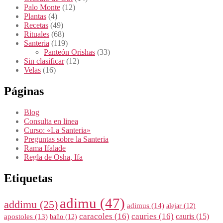
Palo Monte
(12)
Plantas
(4)
Recetas
(49)
Rituales
(68)
Santeria
(119)
Panteón Orishas
(33)
Sin clasificar
(12)
Velas
(16)
Páginas
Blog
Consulta en linea
Curso: «La Santeria»
Preguntas sobre la Santeria
Rama Ifalade
Regla de Osha, Ifa
Etiquetas
adimu
(47)
addimu
(25)
adimus
(14)
alejar
(12)
caracoles
(16)
cauries
(16)
cauris
(15)
apostoles
(13)
baño
(12)