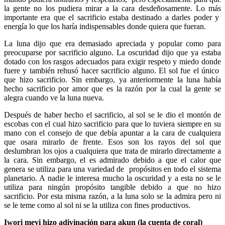
la gente no los pudiera mirar a la cara desdeñosamente. Lo más
importante era que el sacrificio estaba destinado a darles poder y
energía lo que los haría indispensables donde quiera que fueran.
La luna dijo que era demasiado apreciada y popular como para
preocuparse por sacrificio alguno. La oscuridad dijo que ya estaba
dotado con los rasgos adecuados para exigir respeto y miedo donde
fuere y también rehusó hacer sacrificio alguno. El sol fue el único
que hizo sacrificio. Sin embargo, ya anteriormente la luna había
hecho sacrificio por amor que es la razón por la cual la gente se
alegra cuando ve la luna nueva.
Después de haber hecho el sacrificio, al sol se le dio el montón de
escobas con el cual hizo sacrificio para que lo tuviera siempre en su
mano con el consejo de que debía apuntar a la cara de cualquiera
que osara mirarlo de frente. Esos son los rayos del sol que
deslumbran los ojos a cualquiera que trata de mirarlo directamente a
la cara. Sin embargo, el es admirado debido a que el calor que
genera se utiliza para una variedad de propósitos en todo el sistema
planetario. A nadie le interesa mucho la oscuridad y a esta no se le
utiliza para ningún propósito tangible debido a que no hizo
sacrificio. Por esta misma razón, a la luna solo se la admira pero ni
se le teme como al sol ni se la utiliza con fines productivos.
Iwori meyi hizo adivinación para akun (la cuenta de coral)