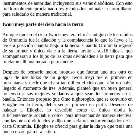
instrumentos de autoridad incluyendo sus varas diabólicas. Con esto
fue formalmente proclamado rey y todos los animales se arrodillaron
para saludarlo de manera tradicional.
Iwori meyi parte del cielo hacia la tierra
Aunque que en el cielo Iwori meyi era el más antiguo de los olodus
de Orunmila fue la dilación y la complacencia lo que lo llevo a la
tercera posición cuando llego a la tierra. Cuando Orunmila regresó
de su primer y único viaje a la tierra, invito a sus16 hijos a que
acompañaran a los hijos de las otras divinidades a la tierra para que
fundaran allí una morada permanente.
Después de pensarlo mejor, propuso que fueran uno tras otro en
lugar de irse todos de un golpe. Iwori meyi fue el primero en
presentarse y decir que el era tan útil en el cielo que aún no había
llegado el momento de irse. Además, planteó que un buen general
no envía a sus mejores soldados a que sean los primeros en la
batalla. Entonces propuso que Omo nighorogbo, que se convirtió en
Ejiogbe en la tierra, debía ser el primero en partir. Deseoso de
halagar a Ejiogbe, lo describió como el único olodu lo
suficientemente sociable como para interactuar de manera efectiva
con las otras divinidades y dijo que sería un mejor embajador de la
casta Orunmila. Ejiogbe se ofreció para guiar la ida ya que tenia una
buena razón para ir a la tierra.