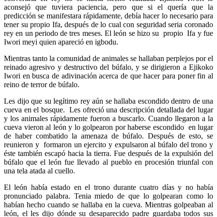
aconsejó que tuviera paciencia, pero que si el quería que la
predicción se manifestara rápidamente, debía hacer lo necesario para
tener su propio Ifa, después de lo cual con seguridad seria coronado
rey en un periodo de tres meses. El león se hizo su propio Ifa y fue
Iwori meyi quien apareció en igbodu.
Mientras tanto la comunidad de animales se hallaban perplejos por el
reinado agresivo y destructivo del búfalo, y se dirigieron a Ejikoko
Iwori en busca de adivinación acerca de que hacer para poner fin al
reino de terror de búfalo.
Les dijo que su legítimo rey aún se hallaba escondido dentro de una
cueva en el bosque. Les ofreció una descripción detallada del lugar
y los animales rápidamente fueron a buscarlo. Cuando llegaron a la
cueva vieron al león y lo golpearon por haberse escondido en lugar
de haber combatido la amenaza de búfalo. Después de esto, se
reunieron y formaron un ejercito y expulsaron al búfalo del trono y
éste también escapó hacia la tierra. Fue después de la expulsión del
búfalo que el león fue llevado al pueblo en procesión triunfal con
una tela atada al cuello.
El león había estado en el trono durante cuatro días y no había
pronunciado palabra. Tenia miedo de que lo golpearan como lo
habían hecho cuando se hallaba en la cueva. Mientras golpeaban al
león, el les dijo dónde su desaparecido padre guardaba todos sus