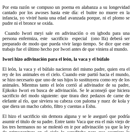
Por esta razón se compuso un poema en alabanza a su longevidad
cantado por los awoses hasta este día: el buitre no muere en la
infancia, yo viviré hasta una edad avanzada porque, ni el plomo se
pudre ni el bronce se oxida.
Cuando Iwori meyi sale en adivinación o en igbodu para una
persona enfermiza, este sacrificio especial (ono Ifa) deberá ser
preparado de modo que pueda vivir largo tiempo. Se dice que este
trabajo fue el último hecho por Iwori antes de que viniera al mundo.
Iwori hizo adivinación para el león, la vaca y el búfalo
El león, la vaca y el búfalo nacieron del mismo padre, quien era el
rey de los animales en el cielo. Cuando este partió hacia el mundo,
se hizo necesario que uno de sus hijos lo sustituyera como rey de los
animales. Mientras tanto el león corrió al adivinador de su padre,
Ejikoko Iwori en busca de adivinación. Se le aconsejó que hiciera
sacrificio del modo siguiente: que tirara diez pedazos de carne de
elefante al río, que sirviera su cabeza con paloma y nuez de kola y
que diera un macho cabrio, filtro y cuentas a Eshu.
El hizo el sacrificio sin demora alguna y se le aseguró que podría
asumir el titulo de su padre. Entre tanto Vaca que era el más viejo de
los tres hermanos no se molestó en ir por adivinación ya que la ley