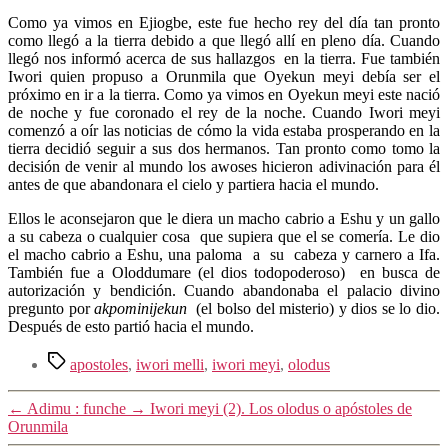
Como ya vimos en Ejiogbe, este fue hecho rey del día tan pronto
como llegó a la tierra debido a que llegó allí en pleno día. Cuando
llegó nos informó acerca de sus hallazgos en la tierra. Fue también
Iwori quien propuso a Orunmila que Oyekun meyi debía ser el
próximo en ir a la tierra. Como ya vimos en Oyekun meyi este nació
de noche y fue coronado el rey de la noche. Cuando Iwori meyi
comenzó a oír las noticias de cómo la vida estaba prosperando en la
tierra decidió seguir a sus dos hermanos. Tan pronto como tomo la
decisión de venir al mundo los awoses hicieron adivinación para él
antes de que abandonara el cielo y partiera hacia el mundo.
Ellos le aconsejaron que le diera un macho cabrio a Eshu y un gallo
a su cabeza o cualquier cosa que supiera que el se comería. Le dio
el macho cabrio a Eshu, una paloma a su cabeza y carnero a Ifa.
También fue a Oloddumare (el dios todopoderoso) en busca de
autorización y bendición. Cuando abandonaba el palacio divino
pregunto por
akpominijekun
(el bolso del misterio) y dios se lo dio.
Después de esto partió hacia el mundo.
Etiquetas
apostoles
,
iwori melli
,
iwori meyi
,
olodus
←
Adimu : funche
→
Iwori meyi (2). Los olodus o apóstoles de
Orunmila