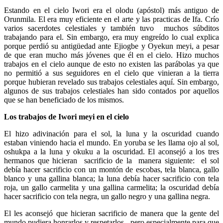
Estando en el cielo Iwori era el olodu (apóstol) más antiguo de
Orunmila. El era muy eficiente en el arte y las practicas de Ifa. Crío
varios sacerdotes celestiales y también tuvo muchos súbditos
trabajando para el. Sin embargo, era muy engreído lo cual explica
porque perdió su antigüedad ante Ejiogbe y Oyekun meyi, a pesar
de que eran mucho más jóvenes que él en el cielo. Hizo muchos
trabajos en el cielo aunque de esto no existen las parábolas ya que
no permitió a sus seguidores en el cielo que vinieran a la tierra
porque hubieran revelado sus trabajos celestiales aquí. Sin embargo,
algunos de sus trabajos celestiales han sido contados por aquellos
que se han beneficiado de los mismos.
Los trabajos de Iwori meyi en el cielo
El hizo adivinación para el sol, la luna y la oscuridad cuando
estaban viniendo hacia el mundo. En yoruba se les llama ojo al sol,
oshukpa a la luna y okuku a la oscuridad. El aconsejó a los tres
hermanos que hicieran sacrificio de la manera siguiente: el sol
debía hacer sacrificio con un montón de escobas, tela blanca, gallo
blanco y una gallina blanca; la luna debía hacer sacrificio con tela
roja, un gallo carmelita y una gallina carmelita; la oscuridad debía
hacer sacrificio con tela negra, un gallo negro y una gallina negra.
El les aconsejó que hicieran sacrificio de manera que la gente del
mundo pudiera honrarlos y respetarlos, pero especialmente para que