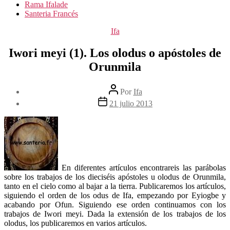
Rama Ifalade
Santeria Francés
Categorías
Ifa
Iwori meyi (1). Los olodus o apóstoles de
Orunmila
Autor
Por
Ifa
de
Fecha
21 julio 2013
la
de
entrada
la
entrada
En diferentes artículos encontrareis las parábolas
sobre los trabajos de los dieciséis apóstoles u olodus de Orunmila,
tanto en el cielo como al bajar a la tierra. Publicaremos los artículos,
siguiendo el orden de los odus de Ifa, empezando por Eyiogbe y
acabando por Ofun. Siguiendo ese orden continuamos con los
trabajos de Iwori meyi. Dada la extensión de los trabajos de los
olodus, los publicaremos en varios artículos.