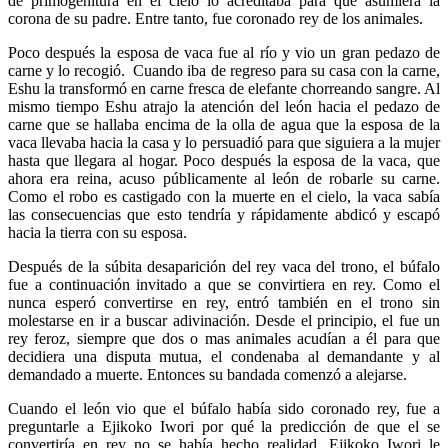
de primogenitura en el cielo lo acreditaba para que asumiera la
corona de su padre. Entre tanto, fue coronado rey de los animales.
Poco después la esposa de vaca fue al río y vio un gran pedazo de
carne y lo recogió. Cuando iba de regreso para su casa con la carne,
Eshu la transformó en carne fresca de elefante chorreando sangre. Al
mismo tiempo Eshu atrajo la atención del león hacia el pedazo de
carne que se hallaba encima de la olla de agua que la esposa de la
vaca llevaba hacia la casa y lo persuadió para que siguiera a la mujer
hasta que llegara al hogar. Poco después la esposa de la vaca, que
ahora era reina, acuso públicamente al león de robarle su carne.
Como el robo es castigado con la muerte en el cielo, la vaca sabía
las consecuencias que esto tendría y rápidamente abdicó y escapó
hacia la tierra con su esposa.
Después de la súbita desaparición del rey vaca del trono, el búfalo
fue a continuación invitado a que se convirtiera en rey. Como el
nunca esperó convertirse en rey, entró también en el trono sin
molestarse en ir a buscar adivinación. Desde el principio, el fue un
rey feroz, siempre que dos o mas animales acudían a él para que
decidiera una disputa mutua, el condenaba al demandante y al
demandado a muerte. Entonces su bandada comenzó a alejarse.
Cuando el león vio que el búfalo había sido coronado rey, fue a
preguntarle a Ejikoko Iwori por qué la predicción de que el se
convertiría en rey no se había hecho realidad. Ejikoko Iwori le