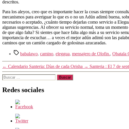
descritos.
Para los aleyos, creo que es importante hacer la cosas siempre consulta
mecanismos para averiguar lo que es o no un Adún adimú buena, sobre 
necesarios o aceptado, ¿cuánto tiempo dejarlas como servicio a Elegu
algunas sugerencias. Al ofrecer su servicio normal, toma un momento p
de que algo falta? Si sientes que hace falta algo más a su servicio sem
importancia de escuchar… a veces el mejor adún adimú son las palabr
caminos que un camión cargado de golosinas azucaradas.
Etiquetas
babalawo
,
camino
,
eleggua
,
mensajero de Olofin.
,
Obatala 
←
Calendario Santeria: Días de cada Orisha
→
Santeria : El 7 de s
Buscar:
Redes sociales