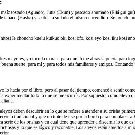
z:
 maíz tostado (Aguadó), Jutia (Ekun) y pescado ahumado (Ellá guí guí).
e tabaco (Hasha) y se deja a su lado el mismo encendido. Se prende un
itosi Ie choncho kuelu kuikuo oki kosi ofo, kosi eyo kosi iku kosi a
res mayores, yo toco la maraca para que tú me abras la puerta para logra
 y buena suerte, para mí y para todos mis familiares y amigos. Contando
 lo hacía por el libro, pero al pasar del tiempo, comencé a sentir como
 experimentar todo lo que se me ocurría. Por supuesto, como aleyo que 
 mañana.
aleyos deben descubrir en lo que se refiere a atender a su orisha prime
vicio tradicional y que no trate de irse por la borda para complacer a 
ra serie de los orishas y en cual tiene que aprender a discernir lo que e
prichosas y lo que es lógico y razonable. Los aleyos están abiertos a mu
erior.