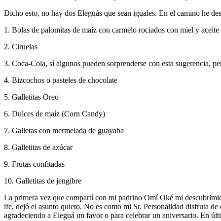
Dicho esto, no hay dos Eleguás que sean iguales. En el camino he descu
1. Bolas de palomitas de maíz con carmelo rociados con miel y aceite
2. Ciruelas
3. Coca-Cola, sí algunos pueden sorprenderse con esta sugerencia, per
4. Bizcochos o pasteles de chocolate
5. Galletitas Oreo
6. Dulces de maíz (Corn Candy)
7. Galletas con mermelada de guayaba
8. Galletitas de azúcar
9. Frutas confitadas
10. Galletitas de jengibre
La primera vez que compartí con mi padrino Omí Oké mi descubrimient
ife, dejó el asunto quieto. No es como mi Sr. Personalidad disfruta d
agradeciendo a Eleguá un favor o para celebrar un aniversario. En últi