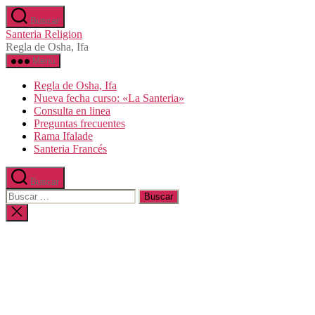
Saltar
Buscar
al
Santeria Religion
contenido
Regla de Osha, Ifa
Menú
Regla de Osha, Ifa
Nueva fecha curso: «La Santeria»
Consulta en linea
Preguntas frecuentes
Rama Ifalade
Santeria Francés
Buscar
Buscar:
Cerrar
la
búsqueda