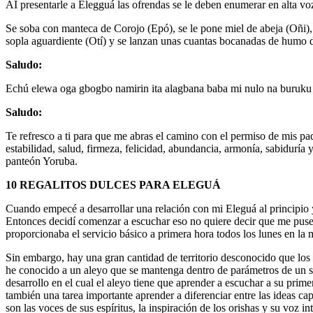
AI presentarle a Elegguá las ofrendas se le deben enumerar en alta vo
Se soba con manteca de Corojo (Epó), se le pone miel de abeja (Oñi),
sopla aguardiente (Otí) y se lanzan unas cuantas bocanadas de humo d
Saludo:
Echú elewa oga gbogbo namirin ita alagbana baba mi nulo na buruku n
Saludo:
Te refresco a ti para que me abras el camino con el permiso de mis pad
estabilidad, salud, firmeza, felicidad, abundancia, armonía, sabiduría
panteón Yoruba.
10 REGALITOS DULCES PARA ELEGUÁ
Cuando empecé a desarrollar una relación con mi Eleguá al principio yo
Entonces decidí comenzar a escuchar eso no quiere decir que me puse a
proporcionaba el servicio básico a primera hora todos los lunes en la
Sin embargo, hay una gran cantidad de territorio desconocido que los 
he conocido a un aleyo que se mantenga dentro de parámetros de un ser
desarrollo en el cual el aleyo tiene que aprender a escuchar a su prime
también una tarea importante aprender a diferenciar entre las ideas ca
son las voces de sus espíritus, la inspiración de los orishas y su voz int