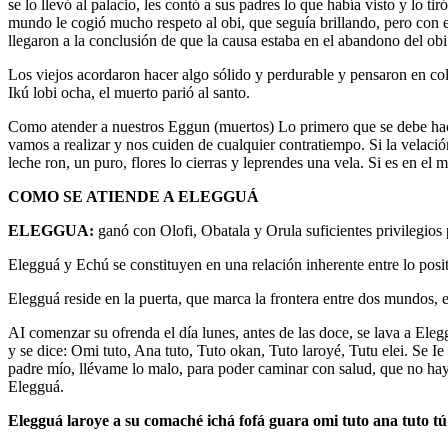
se lo llevó al palacio, les contó a sus padres lo que había visto y lo 
mundo le cogió mucho respeto al obi, que seguía brillando, pero con el
llegaron a la conclusión de que la causa estaba en el abandono del obi
Los viejos acordaron hacer algo sólido y perdurable y pensaron en colo
Ikú lobi ocha, el muerto parió al santo.
Como atender a nuestros Eggun (muertos) Lo primero que se debe hace
vamos a realizar y nos cuiden de cualquier contratiempo. Si la velación
leche ron, un puro, flores lo cierras y leprendes una vela. Si es en el
COMO SE ATIENDE A ELEGGUÁ
ELEGGUA:
ganó con Olofi, Obatala y Orula suficientes privilegios p
Elegguá y Echú se constituyen en una relación inherente entre lo posit
Elegguá reside en la puerta, que marca la frontera entre dos mundos, el
AI comenzar su ofrenda el día lunes, antes de las doce, se lava a Eleggu
y se dice: Omi tuto, Ana tuto, Tuto okan, Tuto laroyé, Tutu elei. Se I
padre mío, llévame lo malo, para poder caminar con salud, que no ha
Elegguá.
Elegguá laroye a su comaché ichá fofá guara omi tuto ana tuto tú t