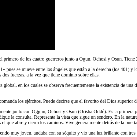
 el primero de los cuatro guerreros junto a Ogun, Ochosi y Osun. Tiene 2
1» pues se mueve entre los ángeles que están a la derecha (los 401) y lo
as dos fuerzas, a la vez que tiene dominio sobre ellas.
ra global, en los cuales se observa frecuentemente la existencia de una 
omanda los ejércitos. Puede decirse que el favorito del Dios superior d
ente junto con Oggun, Ochosi y Osun (Orisha Oddé). Es la primera prot
dique la consulta. Representa la vista que sigue un sendero. En la natur
 el que abre y cierra los caminos. Vive generalmente detrás de la puert
ndo muy joven, andaba con su séquito y vio una luz brillante con tres o