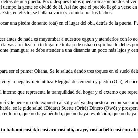
tiró detrás de una puerta. Poco después todos quedaron asombrados al ver 
 tiempo la gente se olvidó de él. Así fue que el pueblo llegó a verse e
. Este, en efecto, se hallaba vacío y comido por los bichos.
car una piedra de santo (otá) en el lugar del obi, detrás de la puerta. 
r antes de nada es muyumbar a nuestros eggun y atenderlos con lo acos
 la vas a realizar en tu lugar de trabajo de osha o espiritual le debes 
 monte (manigua) se debe atender a una distancia un poco más lejos y cerr
ara ser el primer Okana. Se le saluda dando tres toques en el suelo dela
ivo y lo negativo. Se utiliza Elegguá de cemento y piedra (Ota), el coco
 interno que representa la tranquilidad del hogar y el externo que repres
á y le tiene un rato expuesto al sol y así ya dispuesto a recibir su comid
e habla, se le pide salud (Didara) Suerte (Oriré) Dinero (Owó) y prosper
ya enfermo, que no haya pérdida, que no haya revolución, que no haya 
u babami cosi ikú cosi aro cosi ofó, arayé, cosi achelú cosi éun af