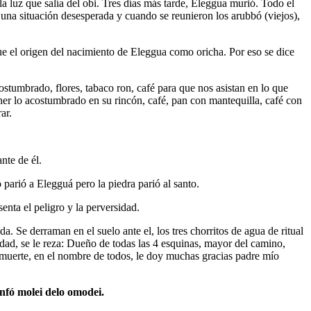
la luz que salía del obi. Tres días más tarde, Eleggua murió. Todo el
n una situación desesperada y cuando se reunieron los arubbó (viejos),
Fue el origen del nacimiento de Eleggua como oricha. Por eso se dice
tumbrado, flores, tabaco ron, café para que nos asistan en lo que
poner lo acostumbrado en su rincón, café, pan con mantequilla, café con
ar.
nte de él.
 parió a Elegguá pero la piedra parió al santo.
enta el peligro y la perversidad.
a. Se derraman en el suelo ante el, los tres chorritos de agua de ritual
idad, se le reza: Dueño de todas las 4 esquinas, mayor del camino,
muerte, en el nombre de todos, le doy muchas gracias padre mío
onfó molei delo omodei.