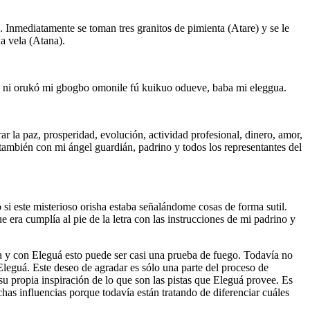
 Inmediatamente se toman tres granitos de pimienta (Atare) y se le
a vela (Atana).
no ni orukó mi gbogbo omonile fú kuikuo odueve, baba mi eleggua.
r la paz, prosperidad, evolución, actividad profesional, dinero, amor,
 también con mi ángel guardián, padrino y todos los representantes del
 si este misterioso orisha estaba señalándome cosas de forma sutil.
era cumplía al pie de la letra con las instrucciones de mi padrino y
ra y con Eleguá esto puede ser casi una prueba de fuego. Todavía no
Eleguá. Este deseo de agradar es sólo una parte del proceso de
s su propia inspiración de lo que son las pistas que Eleguá provee. Es
chas influencias porque todavía están tratando de diferenciar cuáles