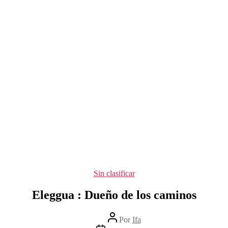
Categorías
Sin clasificar
Eleggua : Dueño de los caminos
Autor
Por
Ifa
de