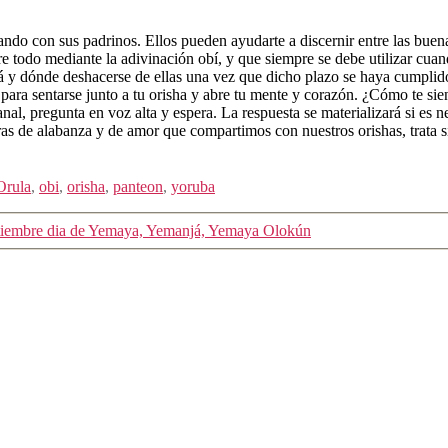
ndo con sus padrinos. Ellos pueden ayudarte a discernir entre las buenas
todo mediante la adivinación obí, y que siempre se debe utilizar cuando
á y dónde deshacerse de ellas una vez que dicho plazo se haya cumplido.
ara sentarse junto a tu orisha y abre tu mente y corazón. ¿Cómo te sie
anal, pregunta en voz alta y espera. La respuesta se materializará si es 
as de alabanza y de amor que compartimos con nuestros orishas, trata s
Orula
,
obi
,
orisha
,
panteon
,
yoruba
eptiembre dia de Yemaya, Yemanjá, Yemaya Olokún