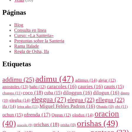
Páginas
Blog
Consulta en linea
Curso: «La Santeria»
Preguntas sobre la Santeria
Rama Ifalade
Regla de Osha, Ifa
Etiquetas
adimu
(47)
addimu
(25)
adimus
(14)
alejar
(12)
caracoles
(16)
cauries
(16)
cauris
(15)
apostoles
(13)
baño
(12)
coco
(18)
diloggun
(16)
dilogun
(16)
cuba
(15)
chango
(11)
dinero
eleggua
(27)
elegua
(22)
ellegua
(22)
elegba
(14)
(10)
Miguel Febles Padron
(16)
ifa
(14)
letra año
(11)
obi
(11)
Obatala
(10)
oracion
ofrenda
(17)
ochun
(15)
olodus
(14)
Oggun
(12)
orishas
(49)
(40)
orichas
(18)
orisha
(10)
oraculo
(9)