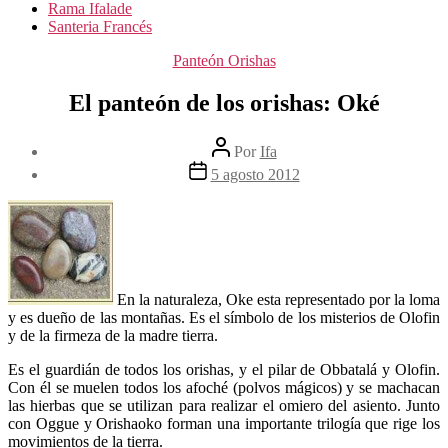
Rama Ifalade
Santeria Francés
Categorías
Panteón Orishas
El panteón de los orishas: Oké
Autor
Por
Ifa
de
Fecha
5 agosto 2012
la
de
entrada
la
entrada
En la naturaleza, Oke esta representado por la loma
y es dueño de las montañas. Es el símbolo de los misterios de Olofin
y de la firmeza de la madre tierra.
Es el guardián de todos los orishas, y el pilar de Obbatalá y Olofin.
Con él se muelen todos los afoché (polvos mágicos) y se machacan
las hierbas que se utilizan para realizar el omiero del asiento. Junto
con Oggue y Orishaoko forman una importante trilogía que rige los
movimientos de la tierra.