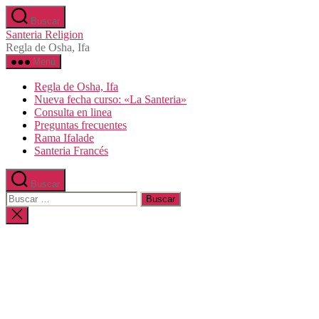
Saltar
Buscar
al
Santeria Religion
contenido
Regla de Osha, Ifa
Menú
Regla de Osha, Ifa
Nueva fecha curso: «La Santeria»
Consulta en linea
Preguntas frecuentes
Rama Ifalade
Santeria Francés
Buscar
Buscar:
Cerrar
la
búsqueda