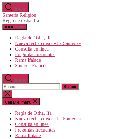
Saltar
Buscar
al
Santeria Religion
contenido
Regla de Osha, Ifa
Menú
Regla de Osha, Ifa
Nueva fecha curso: «La Santeria»
Consulta en linea
Preguntas frecuentes
Rama Ifalade
Santeria Francés
Buscar
Buscar:
Cerrar
la
búsqueda
Cerrar el menú
Regla de Osha, Ifa
Nueva fecha curso: «La Santeria»
Consulta en linea
Preguntas frecuentes
Rama Ifalade