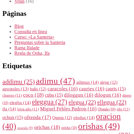
Velas
(16)
Páginas
Blog
Consulta en linea
Curso: «La Santeria»
Preguntas sobre la Santeria
Rama Ifalade
Regla de Osha, Ifa
Etiquetas
adimu
(47)
addimu
(25)
adimus
(14)
alejar
(12)
caracoles
(16)
cauries
(16)
cauris
(15)
apostoles
(13)
baño
(12)
coco
(18)
diloggun
(16)
dilogun
(16)
cuba
(15)
chango
(11)
dinero
eleggua
(27)
elegua
(22)
ellegua
(22)
elegba
(14)
(10)
Miguel Febles Padron
(16)
ifa
(14)
letra año
(11)
obi
(11)
Obatala
(10)
oracion
ofrenda
(17)
ochun
(15)
olodus
(14)
Oggun
(12)
orishas
(49)
(40)
orichas
(18)
orisha
(10)
oraculo
(9)