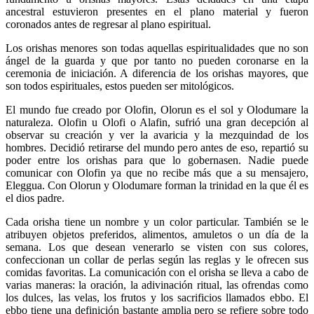
ancestral estuvieron presentes en el plano material y fueron
coronados antes de regresar al plano espiritual.
Los orishas menores son todas aquellas espiritualidades que no son
ángel de la guarda y que por tanto no pueden coronarse en la
ceremonia de iniciación. A diferencia de los orishas mayores, que
son todos espirituales, estos pueden ser mitológicos.
El mundo fue creado por Olofin, Olorun es el sol y Olodumare la
naturaleza. Olofin u Olofi o Alafin, sufrió una gran decepción al
observar su creación y ver la avaricia y la mezquindad de los
hombres. Decidió retirarse del mundo pero antes de eso, repartió su
poder entre los orishas para que lo gobernasen. Nadie puede
comunicar con Olofin ya que no recibe más que a su mensajero,
Eleggua. Con Olorun y Olodumare forman la trinidad en la que él es
el dios padre.
Cada orisha tiene un nombre y un color particular. También se le
atribuyen objetos preferidos, alimentos, amuletos o un día de la
semana. Los que desean venerarlo se visten con sus colores,
confeccionan un collar de perlas según las reglas y le ofrecen sus
comidas favoritas. La comunicación con el orisha se lleva a cabo de
varias maneras: la oración, la adivinación ritual, las ofrendas como
los dulces, las velas, los frutos y los sacrificios llamados ebbo. El
ebbo tiene una definición bastante amplia pero se refiere sobre todo