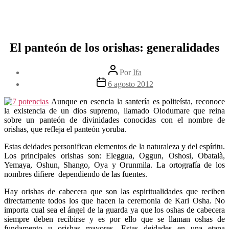
El panteón de los orishas: generalidades
Autor
Por
Ifa
de
Fecha
6 agosto 2012
la
de
entrada
la
Aunque en esencia la santería es politeísta, reconoce
entrada
la existencia de un dios supremo, llamado Olodumare que reina
sobre un panteón de divinidades conocidas con el nombre de
orishas, que refleja el panteón yoruba.
Estas deidades personifican elementos de la naturaleza y del espíritu.
Los principales orishas son: Eleggua, Oggun, Oshosi, Obatalà,
Yemaya, Oshun, Shango, Oya y Orunmila. La ortografía de los
nombres difiere dependiendo de las fuentes.
Hay orishas de cabecera que son las espiritualidades que reciben
directamente todos los que hacen la ceremonia de Kari Osha. No
importa cual sea el ángel de la guarda ya que los oshas de cabecera
siempre deben recibirse y es por ello que se llaman oshas de
fundamento u orishas mayores. Estas deidades en una etapa