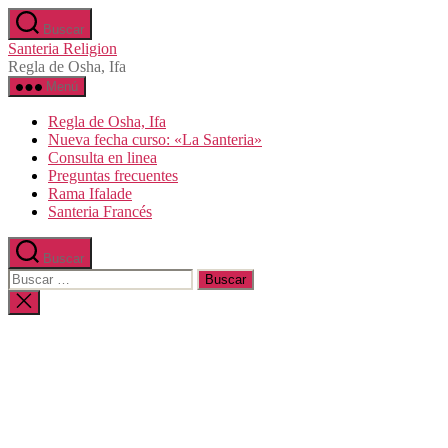
Saltar
Buscar
al
Santeria Religion
contenido
Regla de Osha, Ifa
Menú
Regla de Osha, Ifa
Nueva fecha curso: «La Santeria»
Consulta en linea
Preguntas frecuentes
Rama Ifalade
Santeria Francés
Buscar
Buscar:
Cerrar
la
búsqueda