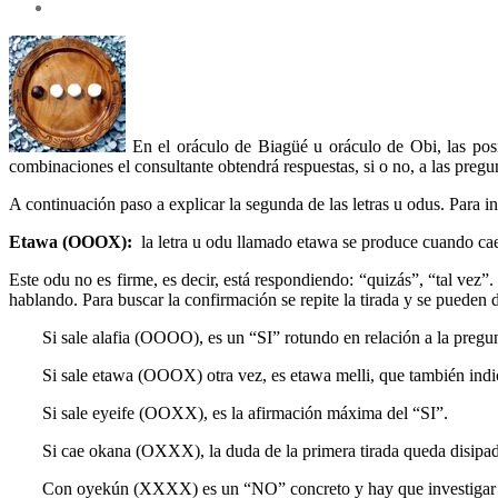
En el oráculo de Biagüé u oráculo de Obi, las posib
combinaciones el consultante obtendrá respuestas, si o no, a las pregu
A continuación paso a explicar la segunda de las letras u odus. Para in
Etawa (OOOX):
la letra u odu llamado etawa se produce cuando caen 
Este odu no es firme, es decir, está respondiendo: “quizás”, “tal vez”
hablando. Para buscar la confirmación se repite la tirada y se pueden 
Si sale alafia (OOOO), es un “SI” rotundo en relación a la pregu
Si sale etawa (OOOX) otra vez, es etawa melli, que también indi
Si sale eyeife (OOXX), es la afirmación máxima del “SI”.
Si cae okana (OXXX), la duda de la primera tirada queda disipad
Con oyekún (XXXX) es un “NO” concreto y hay que investigar si 