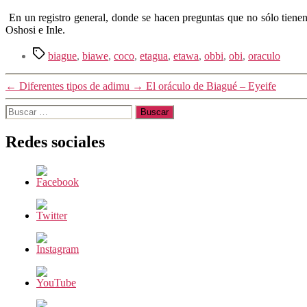
En un registro general, donde se hacen preguntas que no sólo tienen
Oshosi e Inle.
Etiquetas
biague
,
biawe
,
coco
,
etagua
,
etawa
,
obbi
,
obi
,
oraculo
←
Diferentes tipos de adimu
→
El oráculo de Biagué – Eyeife
Buscar:
Redes sociales