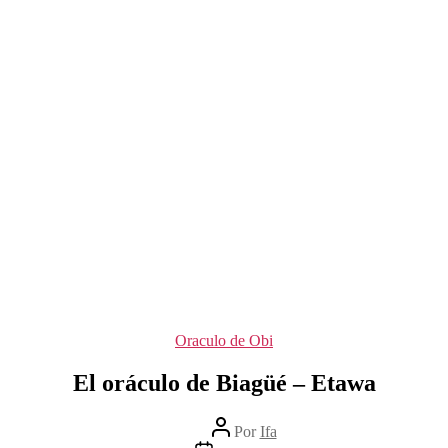
Categorías
Oraculo de Obi
El oráculo de Biagüé – Etawa
Autor
Por
Ifa
de