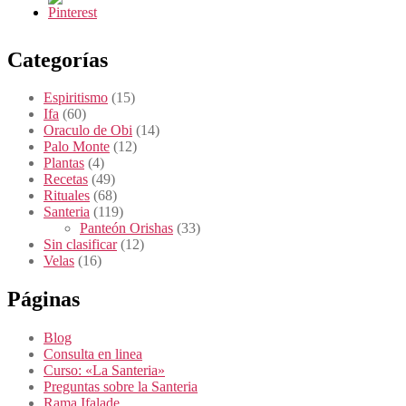
Categorías
Espiritismo
(15)
Ifa
(60)
Oraculo de Obi
(14)
Palo Monte
(12)
Plantas
(4)
Recetas
(49)
Rituales
(68)
Santeria
(119)
Panteón Orishas
(33)
Sin clasificar
(12)
Velas
(16)
Páginas
Blog
Consulta en linea
Curso: «La Santeria»
Preguntas sobre la Santeria
Rama Ifalade