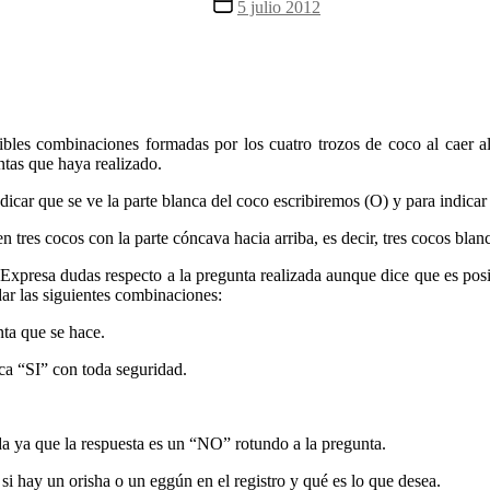
Fecha
5 julio 2012
la
de
entrada
la
entrada
les combinaciones formadas por los cuatro trozos de coco al caer al s
ntas que haya realizado.
dicar que se ve la parte blanca del coco escribiremos (O) y para indicar 
tres cocos con la parte cóncava hacia arriba, es decir, tres cocos blan
. Expresa dudas respecto a la pregunta realizada aunque dice que es pos
dar las siguientes combinaciones:
nta que se hace.
ca “SI” con toda seguridad.
a ya que la respuesta es un “NO” rotundo a la pregunta.
hay un orisha o un eggún en el registro y qué es lo que desea.