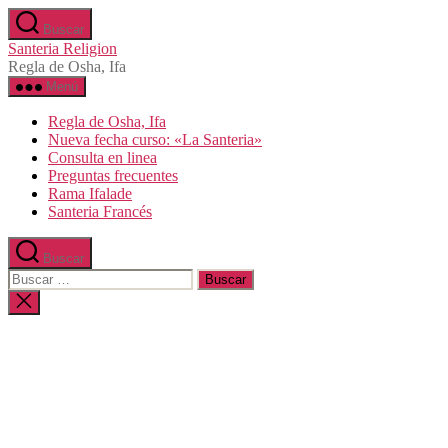
Saltar
Buscar
al
Santeria Religion
contenido
Regla de Osha, Ifa
Menú
Regla de Osha, Ifa
Nueva fecha curso: «La Santeria»
Consulta en linea
Preguntas frecuentes
Rama Ifalade
Santeria Francés
Buscar
Buscar:
Cerrar
la
búsqueda