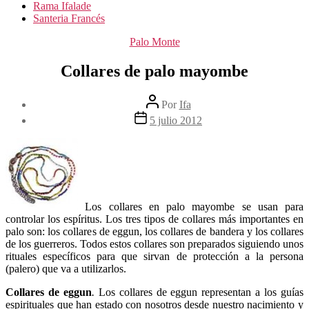
Rama Ifalade
Santeria Francés
Categorías
Palo Monte
Collares de palo mayombe
Autor
Por
Ifa
de
Fecha
5 julio 2012
la
de
entrada
la
entrada
Los collares en palo mayombe se usan para
controlar los espíritus. Los tres tipos de collares más importantes en
palo son: los collares de eggun, los collares de bandera y los collares
de los guerreros. Todos estos collares son preparados siguiendo unos
rituales específicos para que sirvan de protección a la persona
(palero) que va a utilizarlos.
Collares de eggun
.
Los collares de eggun representan a los guías
espirituales que han estado con nosotros desde nuestro nacimiento y