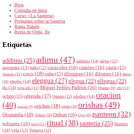
Blog
Consulta en linea
Curso: «La Santeria»
Preguntas sobre la Santeria
Rama Ifalade
Regla de Osha, Ifa
Etiquetas
adimu
(47)
addimu
(25)
adimus
(14)
alejar
(12)
caracoles
(16)
cauries
(16)
cauris
(15)
apostoles
(13)
baño
(12)
coco
(18)
diloggun
(16)
dilogun
(16)
cuba
(15)
chango
(11)
dinero
eleggua
(27)
elegua
(22)
ellegua
(22)
elegba
(14)
(10)
Miguel Febles Padron
(16)
ifa
(14)
letra año
(11)
obi
(11)
Obatala
(10)
oracion
ofrenda
(17)
ochun
(15)
olodus
(14)
Oggun
(12)
orishas
(49)
(40)
orichas
(18)
orisha
(10)
oraculo
(9)
panteon
(32)
Orunmila
(18)
Oshun
(16)
Oshosi
(10)
Oya
(10)
ritual
(38)
santeria
(25)
refranes
(16)
Shango
rezo
(11)
(14)
vela
(13)
Yemaya
(12)