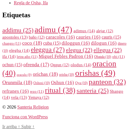
Regla de Osha, Ifa
Etiquetas
adimu
(47)
addimu
(25)
adimus
(14)
alejar
(12)
caracoles
(16)
cauries
(16)
cauris
(15)
apostoles
(13)
baño
(12)
coco
(18)
diloggun
(16)
dilogun
(16)
cuba
(15)
chango
(11)
dinero
eleggua
(27)
elegua
(22)
ellegua
(22)
elegba
(14)
(10)
Miguel Febles Padron
(16)
ifa
(14)
letra año
(11)
obi
(11)
Obatala
(10)
oracion
ofrenda
(17)
ochun
(15)
olodus
(14)
Oggun
(12)
orishas
(49)
(40)
orichas
(18)
orisha
(10)
oraculo
(9)
panteon
(32)
Orunmila
(18)
Oshun
(16)
Oshosi
(10)
Oya
(10)
ritual
(38)
santeria
(25)
refranes
(16)
Shango
rezo
(11)
(14)
vela
(13)
Yemaya
(12)
© 2026
Santeria Religion
Funciona con WordPress
Ir arriba
↑
Subir
↑