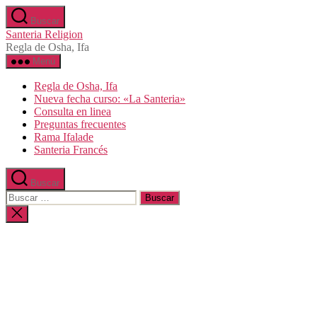
Saltar
Buscar
al
Santeria Religion
contenido
Regla de Osha, Ifa
Menú
Regla de Osha, Ifa
Nueva fecha curso: «La Santeria»
Consulta en linea
Preguntas frecuentes
Rama Ifalade
Santeria Francés
Buscar
Buscar:
Cerrar
la
búsqueda