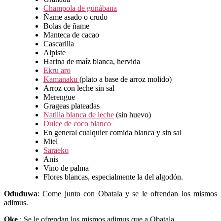
Champola de gunábana
Ñame asado o crudo
Bolas de ñame
Manteca de cacao
Cascarilla
Alpiste
Harina de maíz blanca, hervida
Ekru aro
Kamanaku
(plato a base de arroz molido)
Arroz con leche sin sal
Merengue
Grageas plateadas
Natilla blanca de leche
(sin huevo)
Dulce de coco blanco
En general cualquier comida blanca y sin sal
Miel
Saraeko
Anis
Vino de palma
Flores blancas, especialmente la del algodón.
Oduduwa
: Come junto con Obatala y se le ofrendan los mismos
adimus.
Oke
: Se le ofrendan los mismos adimus que a Obatala