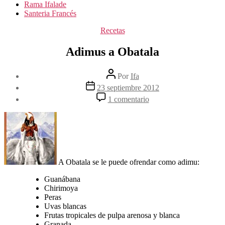
Rama Ifalade
Santeria Francés
Categorías
Recetas
Adimus a Obatala
Autor
Por
Ifa
de
Fecha
23 septiembre 2012
la
de
en
1 comentario
entrada
la
Adimus
entrada
a
Obatala
A Obatala se le puede ofrendar como adimu:
Guanábana
Chirimoya
Peras
Uvas blancas
Frutas tropicales de pulpa arenosa y blanca
Granada