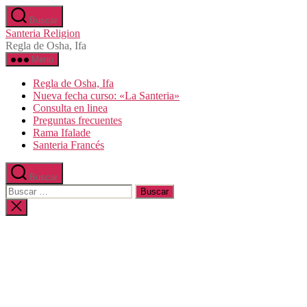
Saltar
Buscar
al
Santeria Religion
contenido
Regla de Osha, Ifa
Menú
Regla de Osha, Ifa
Nueva fecha curso: «La Santeria»
Consulta en linea
Preguntas frecuentes
Rama Ifalade
Santeria Francés
Buscar
Buscar:
Cerrar
la
búsqueda