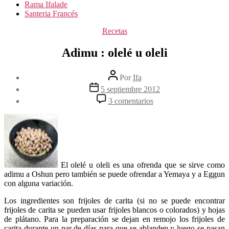
Rama Ifalade
Santeria Francés
Categorías
Recetas
Adimu : olelé u oleli
Autor
Por
Ifa
de
Fecha
5 septiembre 2012
la
de
en
3 comentarios
entrada
la
Adimu
entrada
:
olelé
u
oleli
El olelé u oleli es una ofrenda que se sirve como
adimu a Oshun pero también se puede ofrendar a Yemaya y a Eggun
con alguna variación.
Los ingredientes son frijoles de carita (si no se puede encontrar
frijoles de carita se pueden usar frijoles blancos o colorados) y hojas
de plátano. Para la preparación se dejan en remojo los frijoles de
carita durante un par de días para que se ablanden y luego se pasan