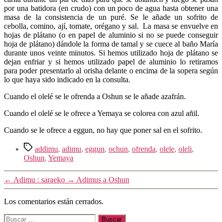
por una batidora (en crudo) con un poco de agua hasta obtener una
masa de la consistencia de un puré. Se le añade un sofrito de
cebolla, comino, ají, tomate, orégano y sal. La masa se envuelve en
hojas de plátano (o en papel de aluminio si no se puede conseguir
hoja de plátano) dándole la forma de tamal y se cuece al baño María
durante unos veinte minutos. Si hemos utilizado hoja de plátano se
dejan enfriar y si hemos utilizado papel de aluminio lo retiramos
para poder presentarlo al orisha delante o encima de la sopera según
lo que haya sido indicado en la consulta.
Cuando el olelé se le ofrenda a Oshun se le añade azafrán.
Cuando el olelé se le ofrece a Yemaya se colorea con azul añil.
Cuando se le ofrece a eggun, no hay que poner sal en el sofrito.
Etiquetas
addimu
,
adimu
,
eggun
,
ochun
,
ofrenda
,
olele
,
oleli
,
Oshun
,
Yemaya
←
Adimu : saraeko
→
Adimus a Oshun
Los comentarios están cerrados.
Buscar: