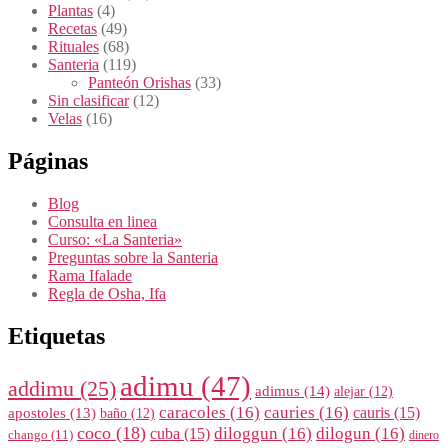
Plantas
(4)
Recetas
(49)
Rituales
(68)
Santeria
(119)
Panteón Orishas
(33)
Sin clasificar
(12)
Velas
(16)
Páginas
Blog
Consulta en linea
Curso: «La Santeria»
Preguntas sobre la Santeria
Rama Ifalade
Regla de Osha, Ifa
Etiquetas
adimu
(47)
addimu
(25)
adimus
(14)
alejar
(12)
caracoles
(16)
cauries
(16)
cauris
(15)
apostoles
(13)
baño
(12)
coco
(18)
diloggun
(16)
dilogun
(16)
cuba
(15)
chango
(11)
dinero