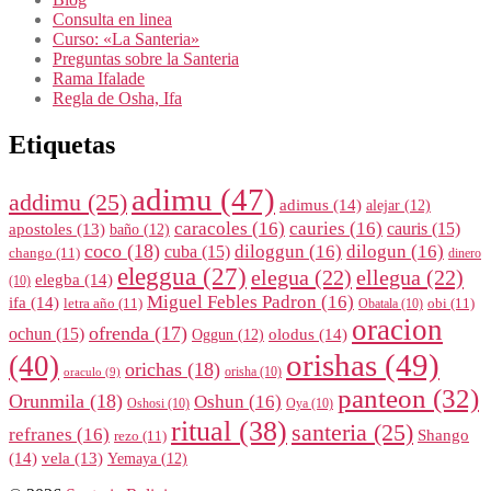
Consulta en linea
Curso: «La Santeria»
Preguntas sobre la Santeria
Rama Ifalade
Regla de Osha, Ifa
Etiquetas
adimu
(47)
addimu
(25)
adimus
(14)
alejar
(12)
caracoles
(16)
cauries
(16)
cauris
(15)
apostoles
(13)
baño
(12)
coco
(18)
diloggun
(16)
dilogun
(16)
cuba
(15)
chango
(11)
dinero
eleggua
(27)
elegua
(22)
ellegua
(22)
elegba
(14)
(10)
Miguel Febles Padron
(16)
ifa
(14)
letra año
(11)
obi
(11)
Obatala
(10)
oracion
ofrenda
(17)
ochun
(15)
olodus
(14)
Oggun
(12)
orishas
(49)
(40)
orichas
(18)
orisha
(10)
oraculo
(9)
panteon
(32)
Orunmila
(18)
Oshun
(16)
Oshosi
(10)
Oya
(10)
ritual
(38)
santeria
(25)
refranes
(16)
Shango
rezo
(11)
(14)
vela
(13)
Yemaya
(12)