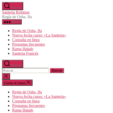
Saltar
Buscar
al
Santeria Religion
contenido
Regla de Osha, Ifa
Menú
Regla de Osha, Ifa
Nueva fecha curso: «La Santeria»
Consulta en linea
Preguntas frecuentes
Rama Ifalade
Santeria Francés
Buscar
Buscar:
Cerrar
la
búsqueda
Cerrar el menú
Regla de Osha, Ifa
Nueva fecha curso: «La Santeria»
Consulta en linea
Preguntas frecuentes
Rama Ifalade