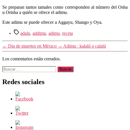
Se preparan tantos tamales como corresponden al número del Osha
u Orisha a quién se ofrece el adimu.
Este adimu se puede ofrecer a Aggayu, Shango y Oya.
Etiquetas
adalu
,
addimu
,
adimu
,
receta
←
Dia de muertos en México
→
Adimu : kalalú o calalú
Los comentarios están cerrados.
Buscar:
Redes sociales