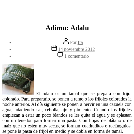
Adimu: Adalu
Autor
Por
Ifa
de
Fecha
14 noviembre 2012
la
de
en
1 comentario
entrada
la
Adimu:
entrada
Adalu
El adalu es un tamal que se prepara con frijol
colorado. Para prepararlo, se ponen a remojo los frijoles colorados la
noche anterior. Al día siguiente se ponen a hervir en una cazuela con
agua, añadiendo sal, cebolla, ajo y pimiento. Cuando los frijoles
empiezan a estar un poco blandos se les quita el agua y se aplastan
con un tenedor para formar una pasta. Con hojas de plátano o de
maíz que no estén muy secas, se forman cuadraditos o rectángulos,
se pone la pasta de frijol en medio y se dobla en forma de tamal.