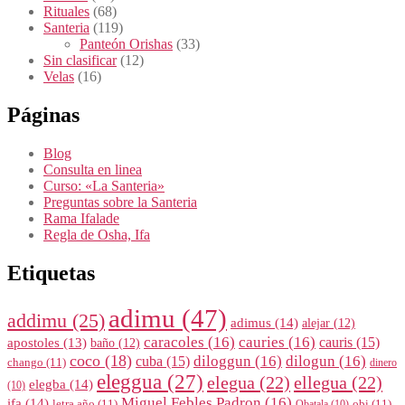
Rituales
(68)
Santeria
(119)
Panteón Orishas
(33)
Sin clasificar
(12)
Velas
(16)
Páginas
Blog
Consulta en linea
Curso: «La Santeria»
Preguntas sobre la Santeria
Rama Ifalade
Regla de Osha, Ifa
Etiquetas
adimu
(47)
addimu
(25)
adimus
(14)
alejar
(12)
caracoles
(16)
cauries
(16)
cauris
(15)
apostoles
(13)
baño
(12)
coco
(18)
diloggun
(16)
dilogun
(16)
cuba
(15)
chango
(11)
dinero
eleggua
(27)
elegua
(22)
ellegua
(22)
elegba
(14)
(10)
Miguel Febles Padron
(16)
ifa
(14)
letra año
(11)
obi
(11)
Obatala
(10)