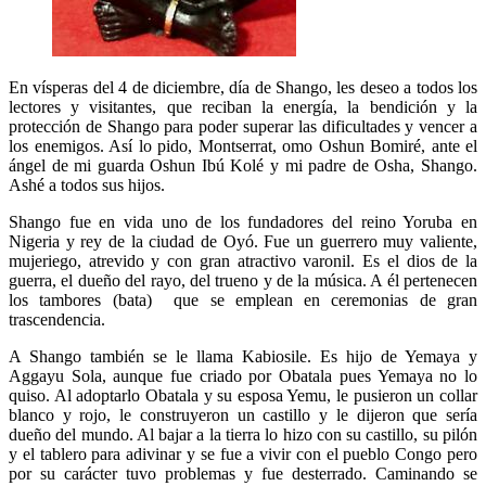
En vísperas del 4 de diciembre, día de Shango, les deseo a todos los
lectores y visitantes, que reciban la energía, la bendición y la
protección de Shango para poder superar las dificultades y vencer a
los enemigos. Así lo pido, Montserrat, omo Oshun Bomiré, ante el
ángel de mi guarda Oshun Ibú Kolé y mi padre de Osha, Shango.
Ashé a todos sus hijos.
Shango fue en vida uno de los fundadores del reino Yoruba en
Nigeria y rey de la ciudad de Oyó. Fue un guerrero muy valiente,
mujeriego, atrevido y con gran atractivo varonil. Es el dios de la
guerra, el dueño del rayo, del trueno y de la música. A él pertenecen
los tambores (bata) que se emplean en ceremonias de gran
trascendencia.
A Shango también se le llama Kabiosile. Es hijo de Yemaya y
Aggayu Sola, aunque fue criado por Obatala pues Yemaya no lo
quiso. Al adoptarlo Obatala y su esposa Yemu, le pusieron un collar
blanco y rojo, le construyeron un castillo y le dijeron que sería
dueño del mundo. Al bajar a la tierra lo hizo con su castillo, su pilón
y el tablero para adivinar y se fue a vivir con el pueblo Congo pero
por su carácter tuvo problemas y fue desterrado. Caminando se