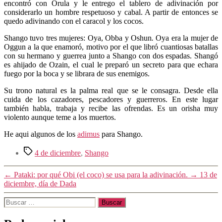
encontró con Orula y le entrego el tablero de adivinación por
considerarlo un hombre respetuoso y cabal. A partir de entonces se
quedo adivinando con el caracol y los cocos.
Shango tuvo tres mujeres: Oya, Obba y Oshun
.
Oya era la mujer de
Oggun a la que enamoró, motivo por el que libró cuantiosas batallas
con su hermano y guerrea junto a Shango con dos espadas. Shangó
es ahijado de Ozain, el cual le preparó un secreto para que echara
fuego por la boca y se librara de sus enemigos.
Su trono natural es la palma real que se le consagra. Desde ella
cuida de los cazadores, pescadores y guerreros. En este lugar
también habla, trabaja y
recibe las ofrendas. Es un orisha muy
violento aunque teme a los muertos.
He aqui algunos de los
adimus
para Shango.
Etiquetas
4 de diciembre
,
Shango
←
Pataki: por qué Obi (el coco) se usa para la adivinación.
→
13 de
diciembre, día de Dada
Buscar: