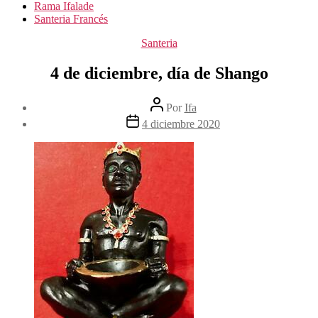
Rama Ifalade
Santeria Francés
Categorías
Santeria
4 de diciembre, día de Shango
Autor
Por
Ifa
de
Fecha
4 diciembre 2020
la
de
entrada
la
entrada