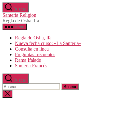
Saltar
Buscar
al
Santeria Religion
contenido
Regla de Osha, Ifa
Menú
Regla de Osha, Ifa
Nueva fecha curso: «La Santeria»
Consulta en linea
Preguntas frecuentes
Rama Ifalade
Santeria Francés
Buscar
Buscar:
Cerrar
la
búsqueda